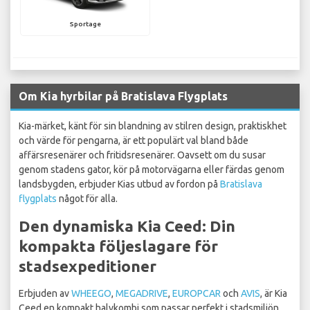
Sportage
Om Kia hyrbilar på Bratislava Flygplats
Kia-märket, känt för sin blandning av stilren design, praktiskhet
och värde för pengarna, är ett populärt val bland både
affärsresenärer och fritidsresenärer. Oavsett om du susar
genom stadens gator, kör på motorvägarna eller färdas genom
landsbygden, erbjuder Kias utbud av fordon på
Bratislava
flygplats
något för alla.
Den dynamiska Kia Ceed: Din
kompakta följeslagare för
stadsexpeditioner
Erbjuden av
WHEEGO
,
MEGADRIVE
,
EUROPCAR
och
AVIS
, är Kia
Ceed en kompakt halvkombi som passar perfekt i stadsmiljön.