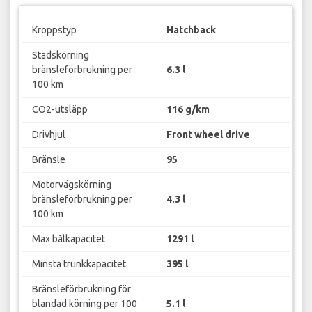
Kroppstyp
Hatchback
Stadskörning
bränsleförbrukning per
6.3 l
100 km
CO2-utsläpp
116 g/km
Drivhjul
Front wheel drive
Bränsle
95
Motorvägskörning
bränsleförbrukning per
4.3 l
100 km
Max bålkapacitet
1291 l
Minsta trunkkapacitet
395 l
Bränsleförbrukning för
blandad körning per 100
5.1 l