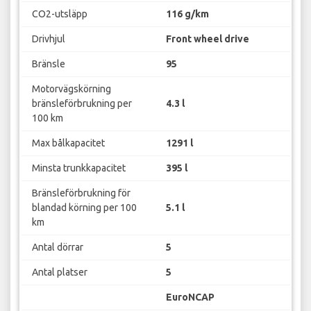
CO2-utsläpp
116 g/km
Drivhjul
Front wheel drive
Bränsle
95
Motorvägskörning
bränsleförbrukning per
4.3 l
100 km
Max bålkapacitet
1291 l
Minsta trunkkapacitet
395 l
Bränsleförbrukning för
blandad körning per 100
5.1 l
km
Antal dörrar
5
Antal platser
5
EuroNCAP