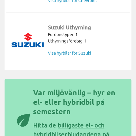
Visa hyrbilar för Chevrolet
Suzuki Uthyrning
Fordonstyper: 1
Uthyrningsföretag: 1
Visa hyrbilar för Suzuki
Var miljövänlig – hyr en
el- eller hybridbil på
semestern
eco
Hitta de
billigaste el- och
hybridbilserbjudandena på