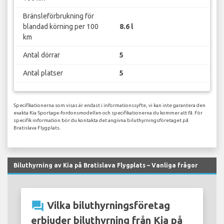
Bränsleförbrukning för
blandad körning per 100
8.6 l
km
Antal dörrar
5
Antal platser
5
Specifikationerna som visas är endast i informationssyfte, vi kan inte garantera den
exakta Kia Sportage-fordonsmodellen och specifikationerna du kommer att få. För
specifik information bör du kontakta det angivna biluthyrningsföretaget på
Bratislava Flygplats.
Biluthyrning av Kia på Bratislava Flygplats – Vanliga frågor
question_answer
Vilka biluthyrningsföretag
erbjuder biluthyrning från Kia på