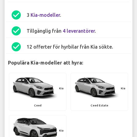
check_circle
3
Kia-modeller
.
check_circle
Tillgänglig från
4 leverantörer
.
check_circle
12 offerter för hyrbilar från Kia sökte.
Populära Kia-modeller att hyra:
Kia
Kia
Ceed
Ceed Estate
Kia