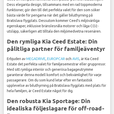
Dess eleganta design, tillsammans med en rad toppmoderna
funktioner, gör den till det perfekta valet för den som söker
bästa värde för pengarna när det gäller biluthyrning på
Bratislava flygplats. Dessutom kommer Ceed's miljövänliga
egenskaper, inklusive bränslesnåla motorer och låga CO2-
utsläpp, säkerligen att tilltala den miljömedvetna resenären.
Den rymliga Kia Ceed Estate: Din
pålitliga partner för familjeäventyr
Erbjuden av
MEGADRIVE
,
EUROPCAR
och
AVIS
, är Kia Ceed
Estate det perfekta valet för familjesemestrar eller gruppresor.
Med sitt rymliga interiör och generösa bagageutrymme
garanterar denna modell komfort och bekvämlighet för varje
passagerare. Om du som kund letar efter en fantastisk
upplevelse av biluthyrning på Bratislava flygplats med plats för
hela familjen, är Ceed Estate något för dig.
Den robusta Kia Sportage: Din
idealiska följeslagare för off-road-