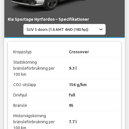
Kia Sportage Hyrfordon – Specifikationer
Kroppstyp
Crossover
Stadskörning
bränsleförbrukning per
9.3 l
100 km
CO2-utsläpp
156 g/km
Drivhjul
full
Bränsle
95
Motorvägskörning
bränsleförbrukning per
7.7 l
100 km