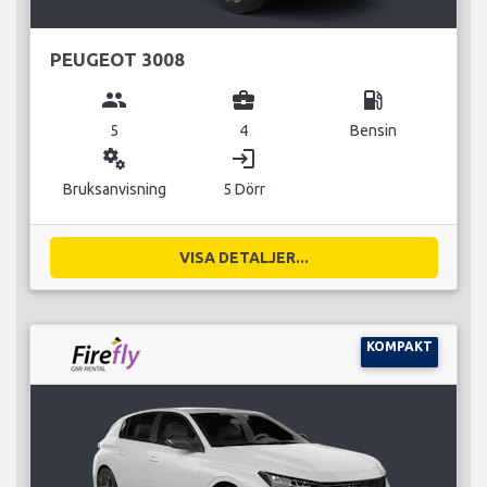
PEUGEOT 3008
group
business_center
local_gas_station
5
4
Bensin
miscellaneous_services
login
Bruksanvisning
5 Dörr
VISA DETALJER...
KOMPAKT