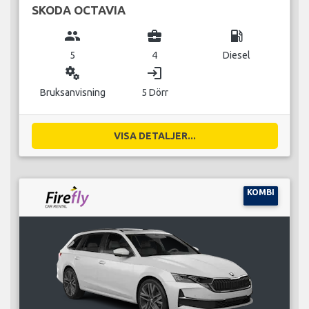
SKODA OCTAVIA
group
business_center
local_gas_station
5
4
Diesel
miscellaneous_services
login
Bruksanvisning
5 Dörr
VISA DETALJER...
KOMBI