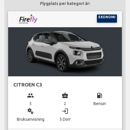
Flygplats per kategori är:
EKONOMI
CITROEN C3
group
business_center
local_gas_station
5
2
Bensin
miscellaneous_services
login
Bruksanvisning
5 Dörr