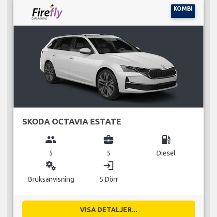
KOMBI
SKODA OCTAVIA ESTATE
group
business_center
local_gas_station
5
5
Diesel
miscellaneous_services
login
Bruksanvisning
5 Dörr
VISA DETALJER...