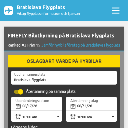
Bratislava Flygplats
Viktig flygplatsinformation och tjänster
FIREFLY Biluthyrning på Bratislava Flygplats
Rankad #3 Från 19
Jämför hyrbilsföretag på Bratislava Flygplats
OSLAGBART VÄRDE PÅ HYRBILAR
Upphämtningsplats
Återlämning på samma plats
Upphämtningsdatum
Återlämningsdag
Förarens ålder: