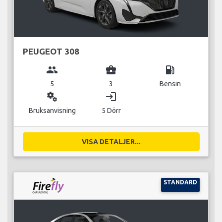
PEUGEOT 308
group
business_center
local_gas_station
5
3
Bensin
miscellaneous_services
login
Bruksanvisning
5 Dörr
VISA DETALJER...
STANDARD