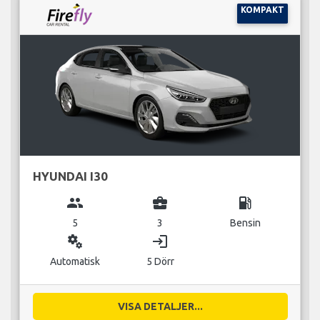
KOMPAKT
HYUNDAI I30
group
business_center
local_gas_station
5
3
Bensin
miscellaneous_services
login
Automatisk
5 Dörr
VISA DETALJER...