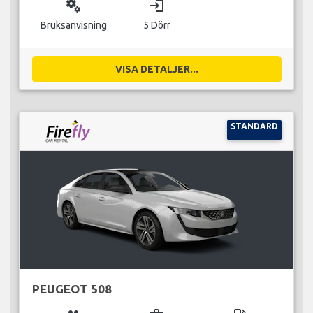
miscellaneous_services
login
Bruksanvisning
5 Dörr
VISA DETALJER...
STANDARD
PEUGEOT 508