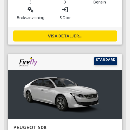
5
3
Bensin
miscellaneous_services
login
Bruksanvisning
5 Dörr
VISA DETALJER...
STANDARD
PEUGEOT 508