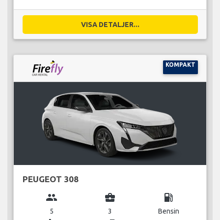
VISA DETALJER...
KOMPAKT
PEUGEOT 308
group
business_center
local_gas_station
5
3
Bensin