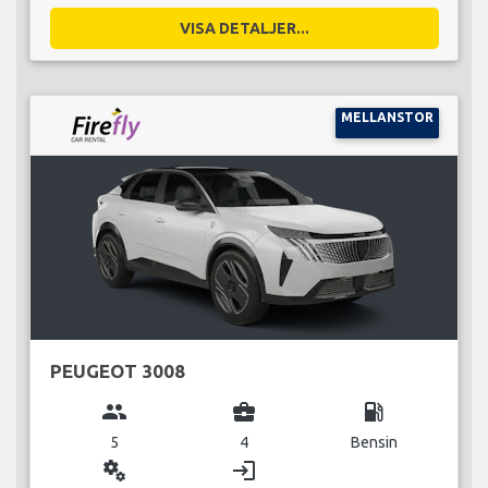
VISA DETALJER...
MELLANSTOR
PEUGEOT 3008
group
business_center
local_gas_station
5
4
Bensin
miscellaneous_services
login