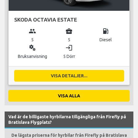
SKODA OCTAVIA ESTATE
group
business_center
local_gas_station
5
5
Diesel
miscellaneous_services
login
Bruksanvisning
5 Dörr
VISA DETALJER...
VISA ALLA
Vad är de billigaste hyrbilarna tillgängliga från Firefly på
Bratislava Flygplats?
De lägsta priserna för hyrbilar från Firefly på Bratislava