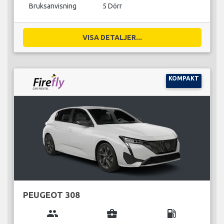
Bruksanvisning
5 Dörr
VISA DETALJER...
KOMPAKT
PEUGEOT 308
group
business_center
local_gas_station