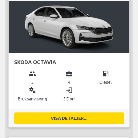
SKODA OCTAVIA
group
business_center
local_gas_station
5
4
Diesel
miscellaneous_services
login
Bruksanvisning
5 Dörr
VISA DETALJER...