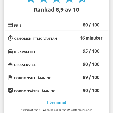
Rankad 8,9 av 10
credit_card
80 / 100
PRIS
timer
16 minuter
GENOMSNITTLIG VÄNTAN
directions_car
95 / 100
BILKVALITET
room_service
90 / 100
DISKSERVICE
flag
89 / 100
FORDONSUTLÄMNING
beenhere
90 / 100
FORDONSÅTERLÄMNING
I terminal
* Uträknat från 11 nya recensioner från 59 totala recensioner.