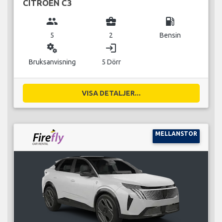
CITROEN C3
group
business_center
local_gas_station
5
2
Bensin
miscellaneous_services
login
Bruksanvisning
5 Dörr
VISA DETALJER...
MELLANSTOR