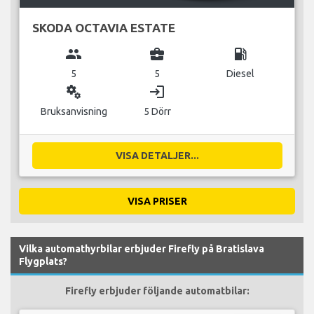
SKODA OCTAVIA ESTATE
group
business_center
local_gas_station
5
5
Diesel
miscellaneous_services
login
Bruksanvisning
5 Dörr
VISA DETALJER...
VISA PRISER
Vilka automathyrbilar erbjuder Firefly på Bratislava
Flygplats?
Firefly erbjuder följande automatbilar: