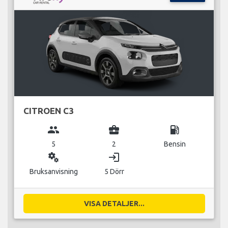
CITROEN C3
group
business_center
local_gas_station
5
2
Bensin
miscellaneous_services
login
Bruksanvisning
5 Dörr
VISA DETALJER...