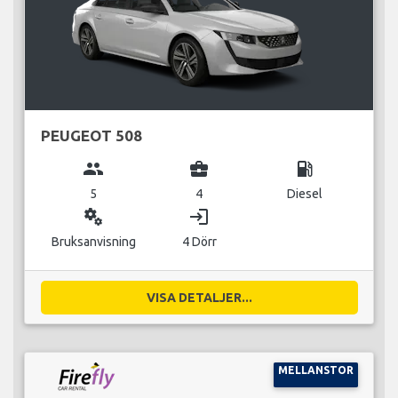
PEUGEOT 508
group
business_center
local_gas_station
5
4
Diesel
miscellaneous_services
login
Bruksanvisning
4 Dörr
VISA DETALJER...
MELLANSTOR