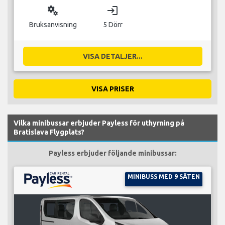
miscellaneous_services
login
Bruksanvisning
5 Dörr
VISA DETALJER...
VISA PRISER
Vilka minibussar erbjuder Payless för uthyrning på
Bratislava Flygplats?
Payless erbjuder följande minibussar:
MINIBUSS MED 9 SÄTEN