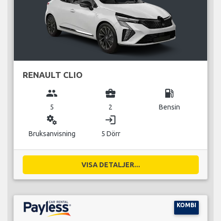
RENAULT CLIO
group
business_center
local_gas_station
5
2
Bensin
miscellaneous_services
login
Bruksanvisning
5 Dörr
VISA DETALJER...
KOMBI