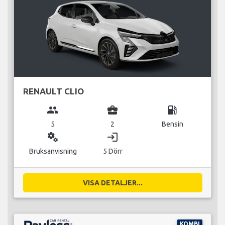
RENAULT CLIO
group
business_center
local_gas_station
5
2
Bensin
miscellaneous_services
login
Bruksanvisning
5 Dörr
VISA DETALJER...
KOMBI