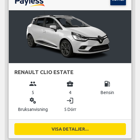
RENAULT CLIO ESTATE
group
business_center
local_gas_station
5
4
Bensin
miscellaneous_services
login
Bruksanvisning
5 Dörr
VISA DETALJER...