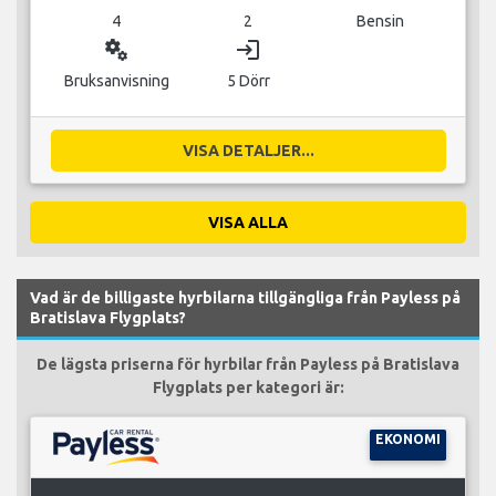
4
2
Bensin
miscellaneous_services
login
Bruksanvisning
5 Dörr
VISA DETALJER...
VISA ALLA
Vad är de billigaste hyrbilarna tillgängliga från Payless på
Bratislava Flygplats?
De lägsta priserna för hyrbilar från Payless på Bratislava
Flygplats per kategori är:
EKONOMI