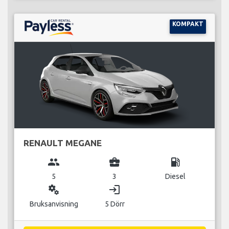
KOMPAKT
RENAULT MEGANE
group
business_center
local_gas_station
5
3
Diesel
miscellaneous_services
login
Bruksanvisning
5 Dörr