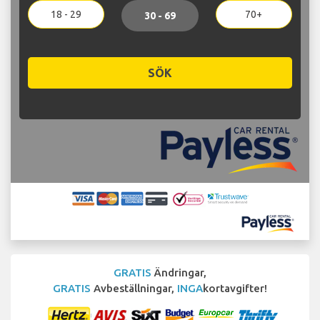
18 - 29
70+
30 - 69
SÖK
GRATIS
Ändringar,
GRATIS
Avbeställningar,
INGA
kortavgifter!