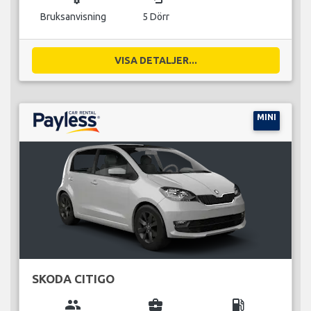
Bruksanvisning
5 Dörr
VISA DETALJER...
MINI
SKODA CITIGO
group
business_center
local_gas_station