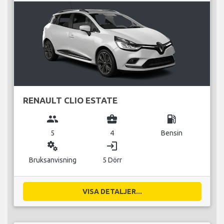
RENAULT CLIO ESTATE
group
business_center
local_gas_station
5
4
Bensin
miscellaneous_services
login
Bruksanvisning
5 Dörr
VISA DETALJER...