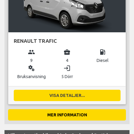
RENAULT TRAFIC
group
business_center
local_gas_station
9
4
Diesel
miscellaneous_services
login
Bruksanvisning
5 Dörr
VISA DETALJER...
MER INFORMATION