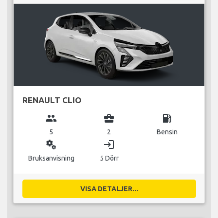
RENAULT CLIO
group
business_center
local_gas_station
5
2
Bensin
miscellaneous_services
login
Bruksanvisning
5 Dörr
VISA DETALJER...