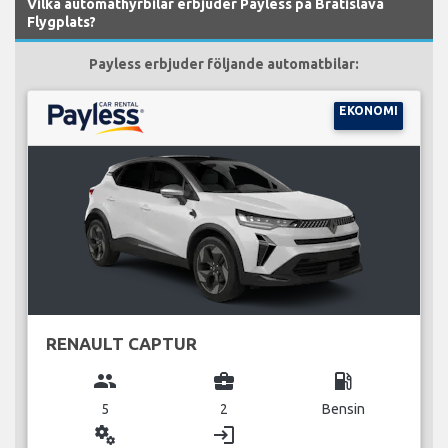
Vilka automathyrbilar erbjuder Payless på Bratislava
Flygplats?
Payless erbjuder följande automatbilar:
EKONOMI
RENAULT CAPTUR
group
business_center
local_gas_station
5
2
Bensin
miscellaneous_services
login