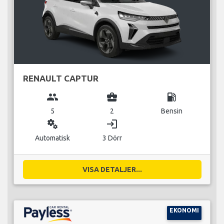
RENAULT CAPTUR
group
business_center
local_gas_station
5
2
Bensin
miscellaneous_services
login
Automatisk
3 Dörr
VISA DETALJER...
EKONOMI