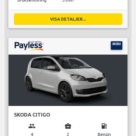
Bruksanvisning
5 Dörr
VISA DETALJER...
MINI
SKODA CITIGO
group
business_center
local_gas_station
4
2
Bensin