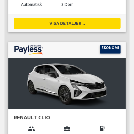
Automatisk
3 Dörr
VISA DETALJER...
EKONOMI
RENAULT CLIO
group
business_center
local_gas_station