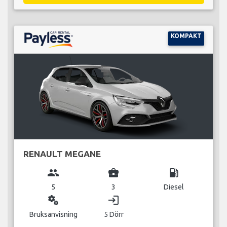
KOMPAKT
RENAULT MEGANE
group
business_center
local_gas_station
5
3
Diesel
miscellaneous_services
login
Bruksanvisning
5 Dörr