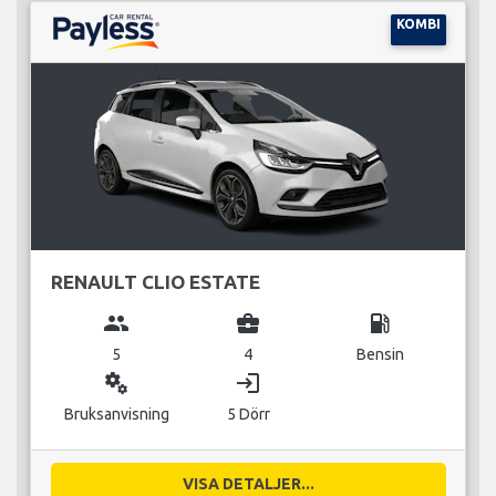
KOMBI
RENAULT CLIO ESTATE
group
business_center
local_gas_station
5
4
Bensin
miscellaneous_services
login
Bruksanvisning
5 Dörr
VISA DETALJER...