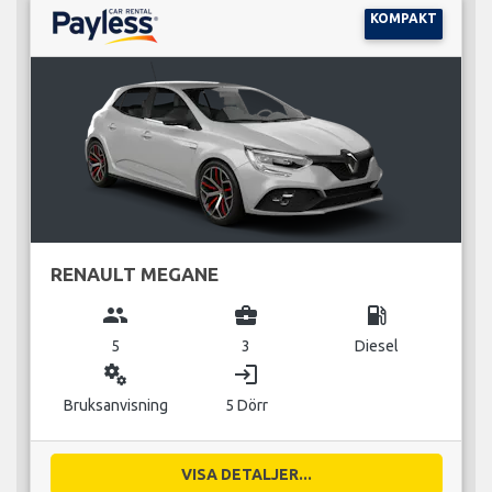
KOMPAKT
RENAULT MEGANE
group
business_center
local_gas_station
5
3
Diesel
miscellaneous_services
login
Bruksanvisning
5 Dörr
VISA DETALJER...