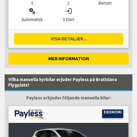
5
2
Bensin
miscellaneous_services
login
Automatisk
3 Dörr
VISA DETALJER...
MER INFORMATION
Vilka manuella hyrbilar erjuder Payless på Bratislava
Flygplats?
Payless erbjuder följande manuella bilar:
EKONOMI