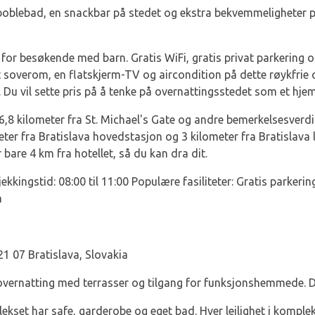
r boblebad, en snackbar på stedet og ekstra bekvemmeligheter 
 for besøkende med barn. Gratis WiFi, gratis privat parkering og
t soverom, en flatskjerm-TV og aircondition på dette røykfrie 
 Du vil sette pris på å tenke på overnattingsstedet som et hje
6,8 kilometer fra St. Michael's Gate og andre bemerkelsesverdi
ometer fra Bratislava hovedstasjon og 3 kilometer fra Bratislav
bare 4 km fra hotellet, så du kan dra dit.
jekkingstid: 08:00 til 11:00 Populære fasiliteter: Gratis parkerin
m
1 07 Bratislava, Slovakia
 overnatting med terrasser og tilgang for funksjonshemmede. D
lekset har safe, garderobe og eget bad. Hver leilighet i kompl