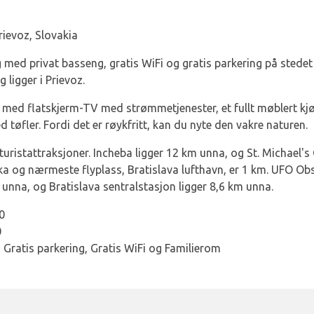
rievoz, Slovakia
med privat basseng, gratis WiFi og gratis parkering på stedet 
 ligger i Prievoz.
e med flatskjerm-TV med strømmetjenester, et fullt møblert k
tøfler. Fordi det er røykfritt, kan du nyte den vakre naturen.
uristattraksjoner. Incheba ligger 12 km unna, og St. Michael's G
og nærmeste flyplass, Bratislava lufthavn, er 1 km. UFO Obs
unna, og Bratislava sentralstasjon ligger 8,6 km unna.
00
0
, Gratis parkering, Gratis WiFi og Familierom