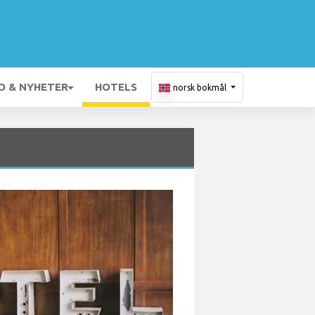
O & NYHETER
HOTELS
norsk bokmål