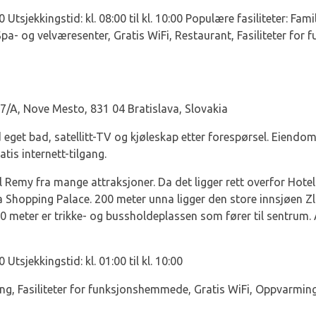
:00 Utsjekkingstid: kl. 08:00 til kl. 10:00 Populære fasiliteter: Fa
Spa- og velværesenter, Gratis WiFi, Restaurant, Fasiliteter fo
7/A, Nove Mesto, 831 04 Bratislava, Slovakia
 eget bad, satellitt-TV og kjøleskap etter forespørsel. Eiendo
atis internett-tilgang.
l Remy fra mange attraksjoner. Da det ligger rett overfor Hotel
 Shopping Palace. 200 meter unna ligger den store innsjøen Zla
0 meter er trikke- og bussholdeplassen som fører til sentrum. 
30 Utsjekkingstid: kl. 01:00 til kl. 10:00
ering, Fasiliteter for funksjonshemmede, Gratis WiFi, Oppvarmi