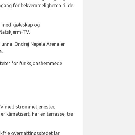
nngang for bekvemmeligheten til de
ken med kjøleskap og
flatskjerm-TV.
er unna. Ondrej Nepela Arena er
a.
asiliteter for funksjonshemmede
-TV med strømmetjenester,
r klimatisert, har en terrasse, tre
kfrie overnattingsstedet lar