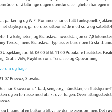
kområde for å tilbringe dagen utendørs. Leiligheten har egen i
 privat parkering og WiFi. Rommene har et fullt funksjonelt kjøk
enhet strykejern, garderobe, sitteområde med sofa og satellitt-
meter fra leiligheten, og Bratislava hovedstasjon er 7,8 kilomet
ny Tereza, mens Bratislava flyplass er bare noen få skritt unn
1:00 Utsjekkingstid: kl. 06:00 til kl. 11:00 Populære fasiliteter: F
ing, Gratis WiFi, Røykfrie rom, Terrasse og Oppvarming
overom og hage
1 07 Prievoz, Slovakia
Hus har 3 soverom, 1 bad, sengetøy, håndklær, en flatskjerm
økken og en terrasse med utsikt over hagen. Overnattingsstedet e
ievoz.
ng og tilgang til en balkong tilbys av denne eiendommen. Det røy