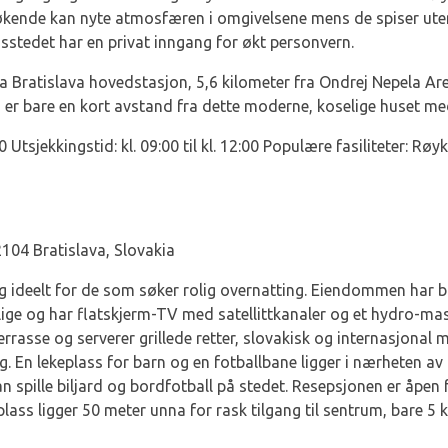
økende kan nyte atmosfæren i omgivelsene mens de spiser uten
sstedet har en privat inngang for økt personvern.
fra Bratislava hovedstasjon, 5,6 kilometer fra Ondrej Nepela Are
ss er bare en kort avstand fra dette moderne, koselige huset m
:00 Utsjekkingstid: kl. 09:00 til kl. 12:00 Populære fasiliteter: Rø
104 Bratislava, Slovakia
olag ideelt for de som søker rolig overnatting. Eiendommen ha
ge og har flatskjerm-TV med satellittkanaler og et hydro-mass
rrasse og serverer grillede retter, slovakisk og internasjonal m
ig. En lekeplass for barn og en fotballbane ligger i nærheten av 
n spille biljard og bordfotball på stedet. Resepsjonen er åpen f
deplass ligger 50 meter unna for rask tilgang til sentrum, bare 5