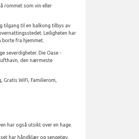
på rommet som vin eller
 tilgang til en balkong tilbys av
overnattingsstedet. Leiligheten har
m borte fra hjemmet.
ge severdigheter. Die Oase -
a lufthavn, den nærmeste
g, Gratis WiFi, Familierom,
en har også utsikt over en hage.
ekset har håndklær og sengetøy.