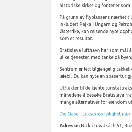
historiske kirker og fontener som 
På grunn av flyplassens nærhet til 
inkludert Rajka i Ungarn og Petro
Østerrike, kan reisende nyte opp
som et resultat.
Bratislava lufthavn har som mål å
ulike tjenester, med tanke på byen
Sentrum er lett tilgjengelig takke
leiebil. Du kan nyte en spasertur 
Utflukter til de kjente turistattr
månedene å besøke Bratislava fra m
mange alternativer for eiendom ut
Die Oase - Luksuriøs leilighet næ
Adresse:
Na križovatkách 51, Ruzi