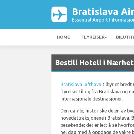
Bratislava Ai
Essential Airport Informasjo
HOME
FLYREISER
BILUTH
Bestill Hotell i Nærhe
Bratislava lufthavn
tilbyr et bredt
flyreiser til og fra Bratislava og 
internasjonale destinasjoner.
Den gamle, historiske delen av bye
hovedattraksjonene i Bratislava.
besøkende; det er lett å se hvorfor
hel dag med å oppdage de vakre b