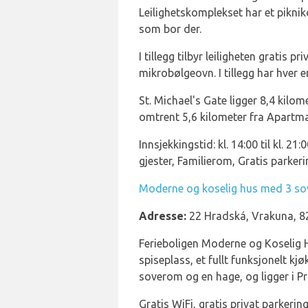
Leilighetskomplekset har et pikni
som bor der.
I tillegg tilbyr leiligheten gratis
mikrobølgeovn. I tillegg har hver 
St. Michael's Gate ligger 8,4 kilo
omtrent 5,6 kilometer fra Apartma
Innsjekkingstid: kl. 14:00 til kl. 2
gjester, Familierom, Gratis parker
Moderne og koselig hus med 3 s
Adresse:
22 Hradská, Vrakuna, 82
Ferieboligen Moderne og Koselig 
spiseplass, et fullt funksjonelt kj
soverom og en hage, og ligger i Pr
Gratis WiFi, gratis privat parkeri