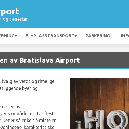
rport
n og tjenester
YRNING
FLYPLASSTRANSPORT
PARKERING
INF
ten av Bratislava Airport
 utvalg av verdt og rimelige
nærliggende byer og
n er en av
 Byens område mottar flest
. Det er så enkelt å miste en
ygningene, karakteristiske