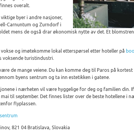
finnes overalt.
viktige byer i andre nasjoner,
nell-Carnuntum og Zurndorf i
holdet mens de også drar økonomisk nytte av det. Et blomstre
 vokse og imøtekomme lokal etterspørsel etter hoteller på
boo
s voksende turistindustri.
t være de mange veiene. Du kan komme deg til Paros på kortest m
gjennom byens sentrum og ta inn estetikken i gatene.
aksjonene i nærheten vil være hyggelige for deg og familien din.
ai til september. Det finnes lister over de beste hotellene i n
enfor flyplassen.
r sentrum
nov, 821 04 Bratislava, Slovakia