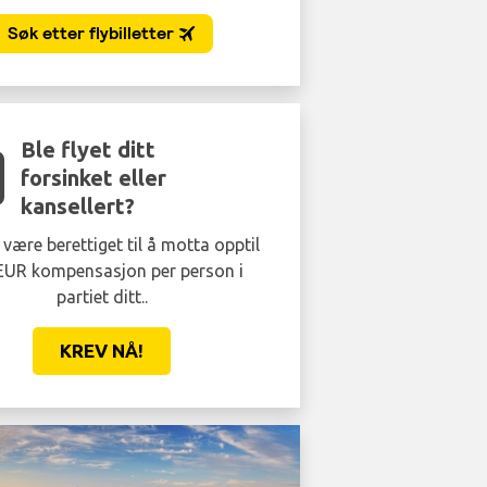
Ble flyet ditt
forsinket eller
kansellert?
være berettiget til å motta opptil
EUR kompensasjon per person i
partiet ditt..
KREV NÅ!