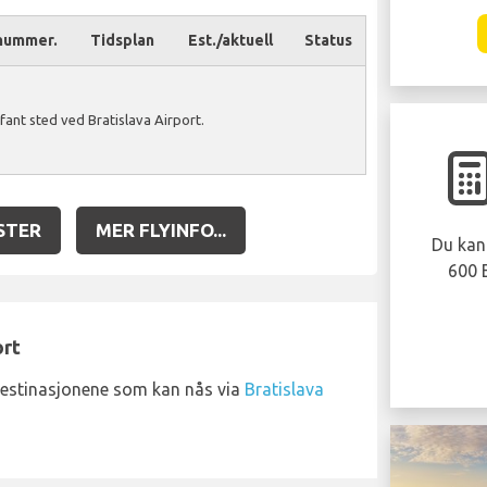
nummer.
Tidsplan
Est./aktuell
Status
fant sted ved Bratislava Airport.
STER
MER FLYINFO...
Du kan 
600 
ort
destinasjonene som kan nås via
Bratislava