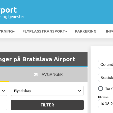
rport
n og tjenester
YRNING
FLYPLASSTRANSPORT
PARKERING
INF
ger på Bratislava Airport
AVGANGER
FILTER