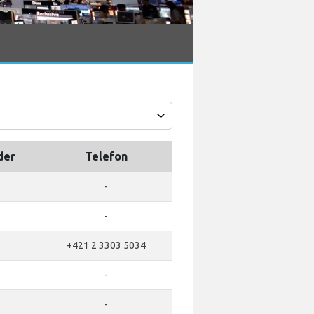
der
Telefon
-
-
+421 2 3303 5034
-
-