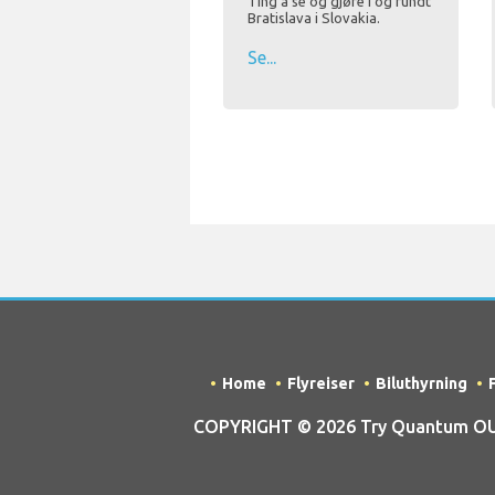
Ting å se og gjøre i og rundt
Bratislava i Slovakia.
Se...
Home
Flyreiser
Biluthyrning
COPYRIGHT © 2026 Try Quantum OU tr