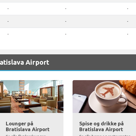
-
-
-
-
-
-
-
-
-
atislava Airport
Lounger på
Spise og drikke på
Bratislava Airport
Bratislava Airport