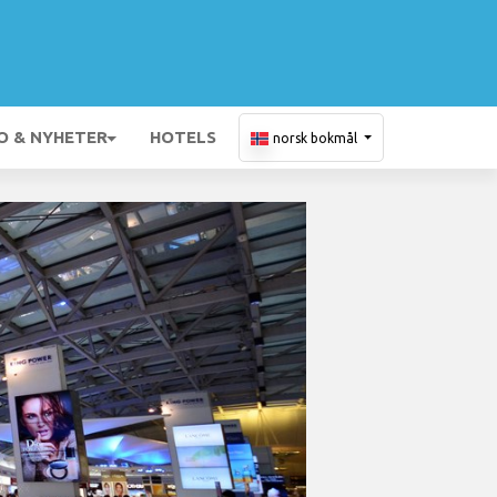
O & NYHETER
HOTELS
norsk bokmål