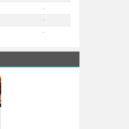
-
-
-