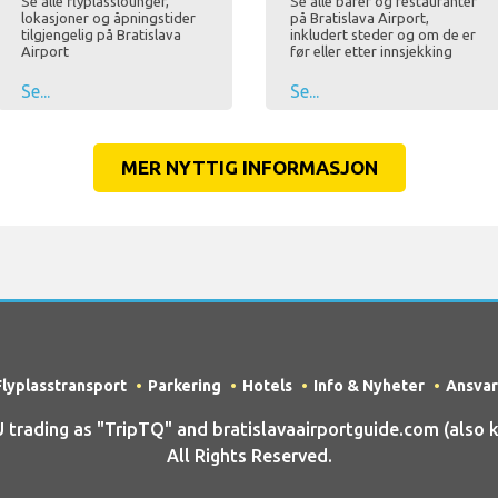
Se alle flyplasslounger,
Se alle barer og restauranter
lokasjoner og åpningstider
på Bratislava Airport,
tilgjengelig på Bratislava
inkludert steder og om de er
Airport
før eller etter innsjekking
Se...
Se...
MER NYTTIG INFORMASJON
Flyplasstransport
Parkering
Hotels
Info & Nyheter
Ansvar
ading as "TripTQ" and bratislavaairportguide.com (also kn
All Rights Reserved.