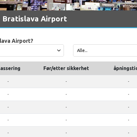
 Bratislava Airport
slava Airport?
lassering
Før/etter sikkerhet
åpningsti
-
-
-
-
-
-
-
-
-
-
-
-
-
-
-