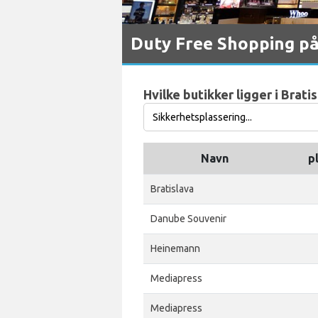
Duty Free Shopping på
Hvilke butikker ligger i Brati
Navn
p
Bratislava
Danube Souvenir
Heinemann
Mediapress
Mediapress