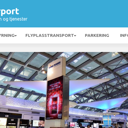
rport
n og tjenester
YRNING
FLYPLASSTRANSPORT
PARKERING
INF