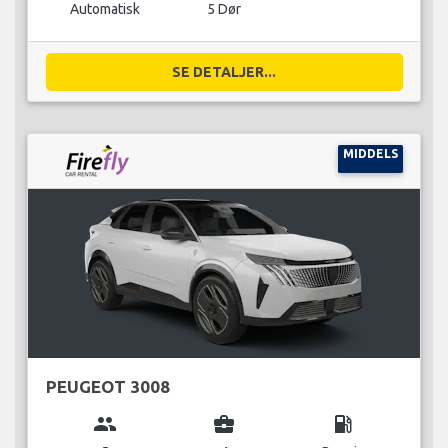
Automatisk
5 Dør
SE DETALJER...
MIDDELS
PEUGEOT 3008
group
business_center
local_gas_station