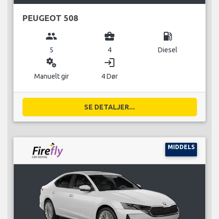
PEUGEOT 508
group
business_center
local_gas_station
5
4
Diesel
miscellaneous_services
login
Manuelt gir
4 Dør
SE DETALJER...
MIDDELS