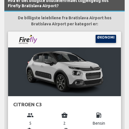
Hva er det billigste bilutleiefirmaet tilgjengelig hos
Firefly Bratislava Airport?
De billigste leiebilene fra Bratislava Airport hos
Bratislava Airport per kategori er:
ØKONOMI
CITROEN C3
group
business_center
local_gas_station
5
2
Bensin