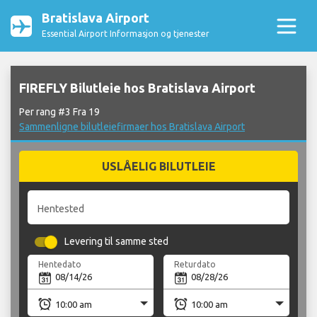
Bratislava Airport
Essential Airport Informasjon og tjenester
FIREFLY Bilutleie hos Bratislava Airport
Per rang #3 Fra 19
Sammenligne bilutleiefirmaer hos Bratislava Airport
USLÅELIG BILUTLEIE
Hentested
Levering til samme sted
Hentedato
Returdato