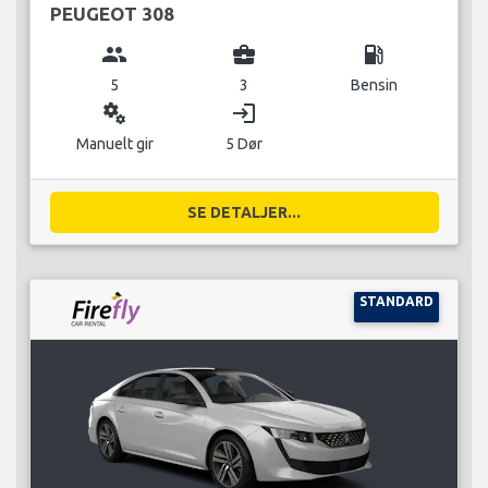
PEUGEOT 308
group
business_center
local_gas_station
5
3
Bensin
miscellaneous_services
login
Manuelt gir
5 Dør
SE DETALJER...
STANDARD