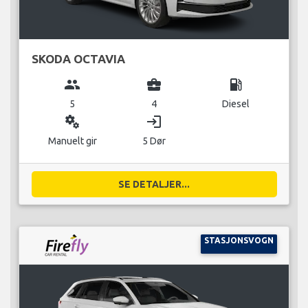
SKODA OCTAVIA
group
business_center
local_gas_station
5
4
Diesel
miscellaneous_services
login
Manuelt gir
5 Dør
SE DETALJER...
STASJONSVOGN