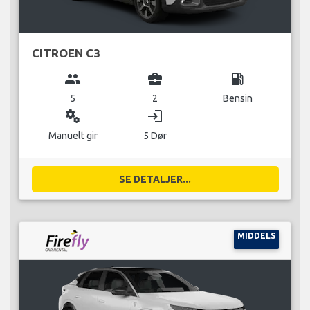
CITROEN C3
group
business_center
local_gas_station
5
2
Bensin
miscellaneous_services
login
Manuelt gir
5 Dør
SE DETALJER...
MIDDELS