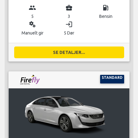
group
business_center
local_gas_station
5
3
Bensin
miscellaneous_services
login
Manuelt gir
5 Dør
SE DETALJER...
STANDARD