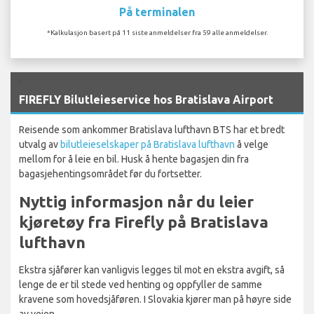
På terminalen
*Kalkulasjon basert på 11 siste anmeldelser fra 59 alle anmeldelser.
`
FIREFLY Bilutleieservice hos Bratislava Airport
Reisende som ankommer Bratislava lufthavn BTS har et bredt
utvalg av
bilutleieselskaper på Bratislava lufthavn
å velge
mellom for å leie en bil. Husk å hente bagasjen din fra
bagasjehentingsområdet før du fortsetter.
Nyttig informasjon når du leier
kjøretøy fra Firefly på Bratislava
lufthavn
Ekstra sjåfører kan vanligvis legges til mot en ekstra avgift, så
lenge de er til stede ved henting og oppfyller de samme
kravene som hovedsjåføren. I Slovakia kjører man på høyre side
av veien.