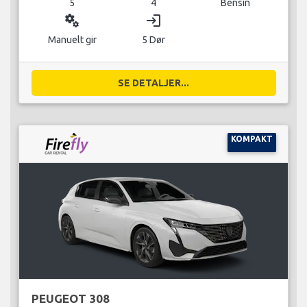
5
4
Bensin
miscellaneous_services
login
Manuelt gir
5 Dør
SE DETALJER...
KOMPAKT
PEUGEOT 308