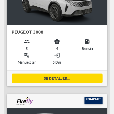
PEUGEOT 3008
group
business_center
local_gas_station
5
4
Bensin
miscellaneous_services
login
Manuelt gir
5 Dør
SE DETALJER...
KOMPAKT