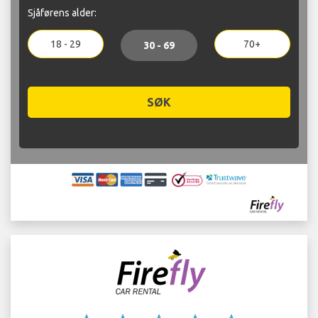
Sjåførens alder:
18 - 29
70+
30 - 69
SØK