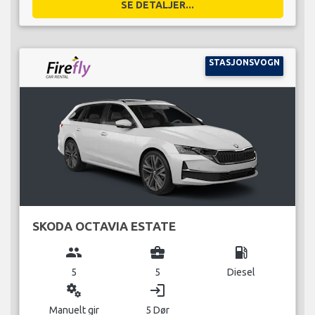
SE DETALJER...
STASJONSVOGN
SKODA OCTAVIA ESTATE
group
business_center
local_gas_station
5
5
Diesel
miscellaneous_services
login
Manuelt gir
5 Dør