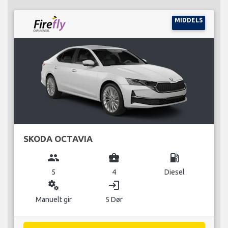
MIDDELS
SKODA OCTAVIA
group
business_center
local_gas_station
5
4
Diesel
miscellaneous_services
login
Manuelt gir
5 Dør