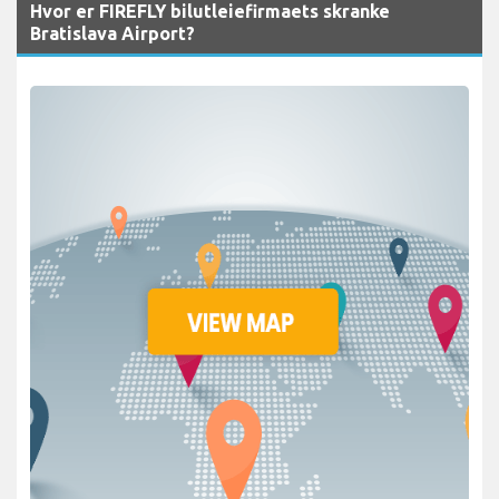
Hvor er FIREFLY bilutleiefirmaets skranke
Bratislava Airport?