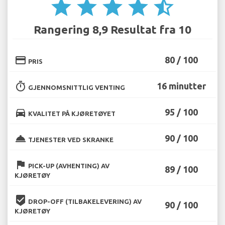
star
star
star
star
star_half
Rangering 8,9 Resultat fra 10
credit_card
80 / 100
PRIS
timer
16 minutter
GJENNOMSNITTLIG VENTING
directions_car
95 / 100
KVALITET PÅ KJØRETØYET
room_service
90 / 100
TJENESTER VED SKRANKE
flag
PICK-UP (AVHENTING) AV
89 / 100
KJØRETØY
beenhere
DROP-OFF (TILBAKELEVERING) AV
90 / 100
KJØRETØY