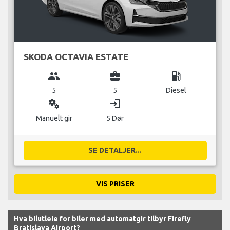
SKODA OCTAVIA ESTATE
group
business_center
local_gas_station
5
5
Diesel
miscellaneous_services
login
Manuelt gir
5 Dør
SE DETALJER...
VIS PRISER
Hva bilutleie for biler med automatgir tilbyr Firefly
Bratislava Airport?