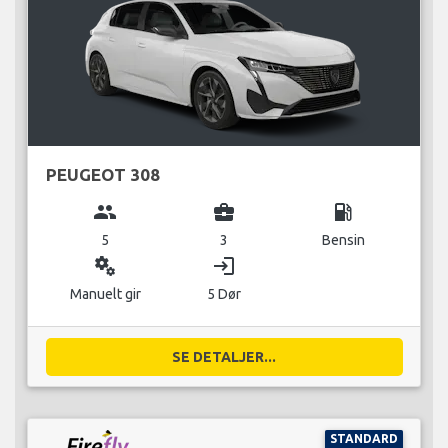
PEUGEOT 308
group
business_center
local_gas_station
5
3
Bensin
miscellaneous_services
login
Manuelt gir
5 Dør
SE DETALJER...
STANDARD