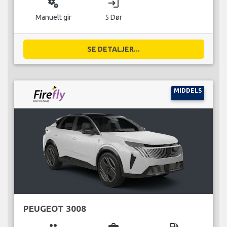
miscellaneous_services
login
Manuelt gir
5 Dør
SE DETALJER...
MIDDELS
PEUGEOT 3008