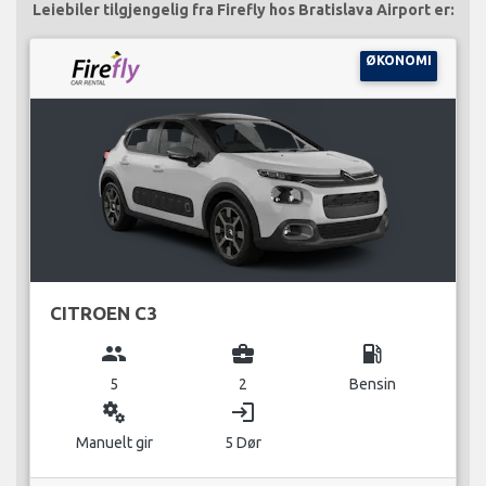
Leiebiler tilgjengelig fra Firefly hos Bratislava Airport er:
ØKONOMI
CITROEN C3
group
business_center
local_gas_station
5
2
Bensin
miscellaneous_services
login
Manuelt gir
5 Dør