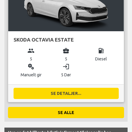
SKODA OCTAVIA ESTATE
group
business_center
local_gas_station
5
5
Diesel
miscellaneous_services
login
Manuelt gir
5 Dør
SE DETALJER...
SE ALLE