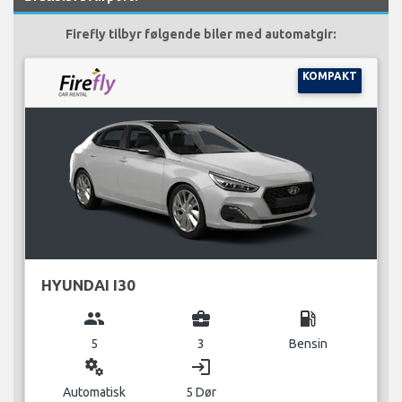
Firefly tilbyr følgende biler med automatgir:
KOMPAKT
HYUNDAI I30
group
business_center
local_gas_station
5
3
Bensin
miscellaneous_services
login
Automatisk
5 Dør