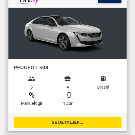
PEUGEOT 508
group
business_center
local_gas_station
5
4
Diesel
miscellaneous_services
login
Manuelt gir
4 Dør
SE DETALJER...