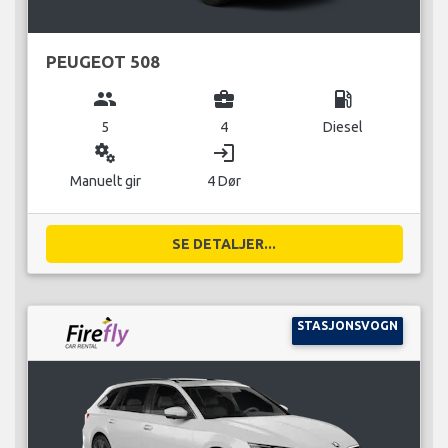
PEUGEOT 508
group
business_center
local_gas_station
5
4
Diesel
miscellaneous_services
login
Manuelt gir
4 Dør
SE DETALJER...
STASJONSVOGN