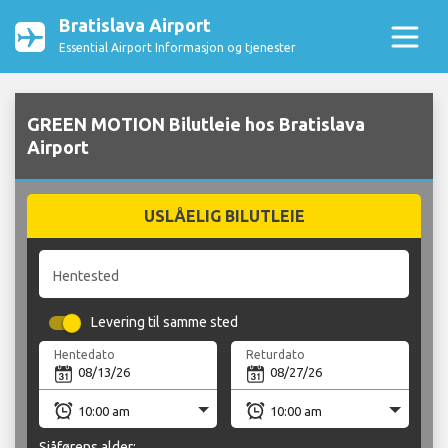
Bratislava Airport
Essential Airport Informasjon og tjenester
GREEN MOTION Bilutleie hos Bratislava
Airport
USLÅELIG BILUTLEIE
Hentested
Levering til samme sted
Hentedato
Returdato
Sjåførens alder: