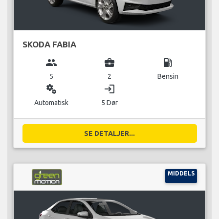
SKODA FABIA
group
business_center
local_gas_station
5
2
Bensin
miscellaneous_services
login
Automatisk
5 Dør
SE DETALJER...
MIDDELS