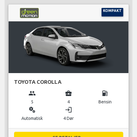
KOMPAKT
TOYOTA COROLLA
group
business_center
local_gas_station
5
4
Bensin
miscellaneous_services
login
Automatisk
4 Dør