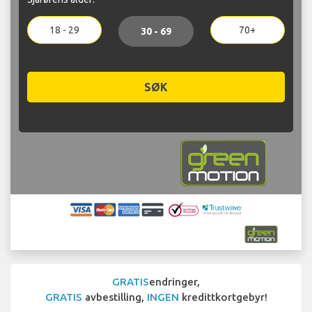
18 - 29
70+
30 - 69
SØK
GRATIS
endringer,
GRATIS
avbestilling,
INGEN
kredittkortgebyr!