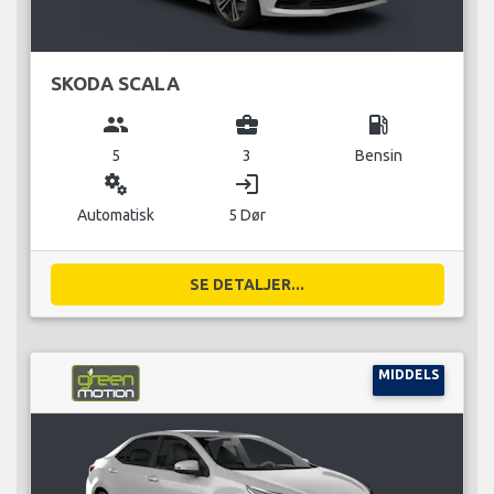
SKODA SCALA
group
business_center
local_gas_station
5
3
Bensin
miscellaneous_services
login
Automatisk
5 Dør
SE DETALJER...
MIDDELS