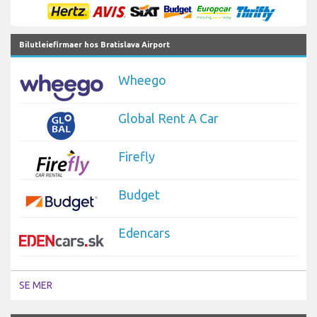
Bilutleiefirmaer hos Bratislava Airport
Wheego
Global Rent A Car
Firefly
Budget
Edencars
SE MER