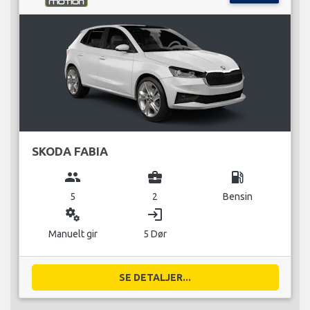
SKODA FABIA
group
business_center
local_gas_station
5
2
Bensin
miscellaneous_services
login
Manuelt gir
5 Dør
SE DETALJER...