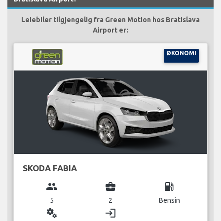
Leiebiler tilgjengelig fra Green Motion hos Bratislava
Airport er:
ØKONOMI
SKODA FABIA
group
business_center
local_gas_station
5
2
Bensin
miscellaneous_services
login