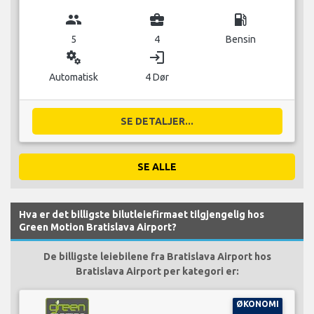
group
business_center
local_gas_station
5
4
Bensin
miscellaneous_services
login
Automatisk
4 Dør
SE DETALJER...
SE ALLE
Hva er det billigste bilutleiefirmaet tilgjengelig hos
Green Motion Bratislava Airport?
De billigste leiebilene fra Bratislava Airport hos
Bratislava Airport per kategori er:
ØKONOMI