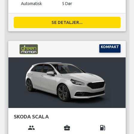
Automatisk
5 Dør
SE DETALJER...
KOMPAKT
SKODA SCALA
group
business_center
local_gas_station