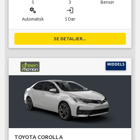
5
3
Bensin
miscellaneous_services
login
Automatisk
5 Dør
SE DETALJER...
MIDDELS
TOYOTA COROLLA