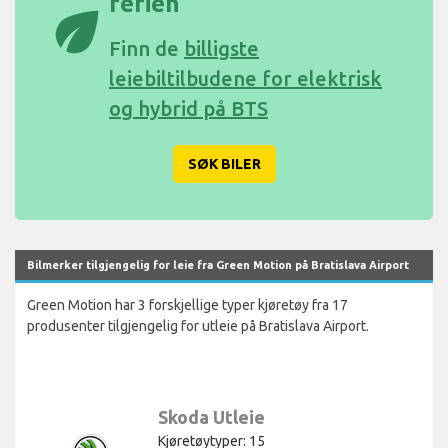
ferien
eco
Finn de
billigste
leiebiltilbudene for elektrisk
og hybrid på BTS
SØK BILER
Bilmerker tilgjengelig for leie fra Green Motion på Bratislava Airport
Green Motion har 3 forskjellige typer kjøretøy fra 17
produsenter tilgjengelig for utleie på Bratislava Airport.
Skoda Utleie
Kjøretøytyper: 15