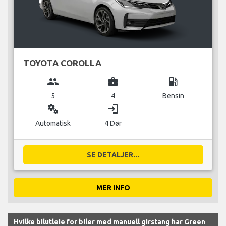
TOYOTA COROLLA
group
business_center
local_gas_station
5
4
Bensin
miscellaneous_services
login
Automatisk
4 Dør
SE DETALJER...
MER INFO
Hvilke bilutleie for biler med manuell girstang har Green