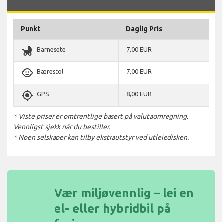
Punkt
Daglig Pris
child_friendly
Barnesete
7,00 EUR
child_care
Bærestol
7,00 EUR
gps_fixed
GPS
8,00 EUR
* Viste priser er omtrentlige basert på valutaomregning.
Vennligst sjekk når du bestiller.
* Noen selskaper kan tilby ekstrautstyr ved utleiedisken.
Vær miljøvennlig – lei en
el- eller hybridbil på