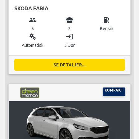
SKODA FABIA
group
business_center
local_gas_station
5
2
Bensin
miscellaneous_services
login
Automatisk
5 Dør
SE DETALJER...
KOMPAKT