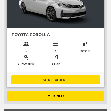
TOYOTA COROLLA
group
business_center
local_gas_station
5
4
Bensin
miscellaneous_services
login
Automatisk
4 Dør
SE DETALJER...
MER INFO