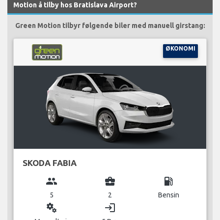
Motion å tilby hos Bratislava Airport?
Green Motion tilbyr følgende biler med manuell girstang:
ØKONOMI
SKODA FABIA
group
business_center
local_gas_station
5
2
Bensin
miscellaneous_services
login