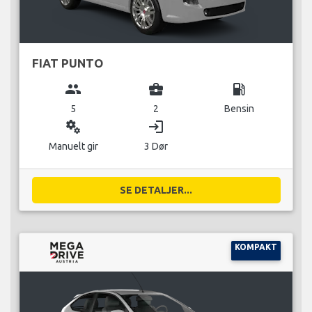
FIAT PUNTO
group
business_center
local_gas_station
5
2
Bensin
miscellaneous_services
login
Manuelt gir
3 Dør
SE DETALJER...
KOMPAKT