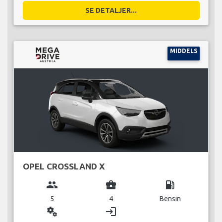
SE DETALJER...
MIDDELS
OPEL CROSSLAND X
group
business_center
local_gas_station
5
4
Bensin
miscellaneous_services
login