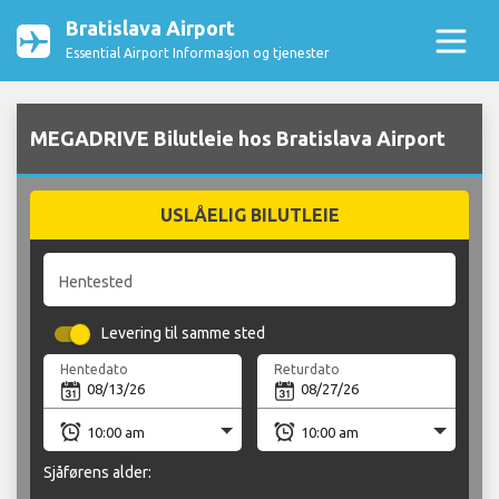
Bratislava Airport
Essential Airport Informasjon og tjenester
MEGADRIVE Bilutleie hos Bratislava Airport
USLÅELIG BILUTLEIE
Hentested
Levering til samme sted
Hentedato
Returdato
Sjåførens alder: