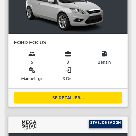
FORD FOCUS
group
business_center
local_gas_station
5
3
Bensin
miscellaneous_services
login
Manuelt gir
3 Dør
SE DETALJER...
STASJONSVOGN