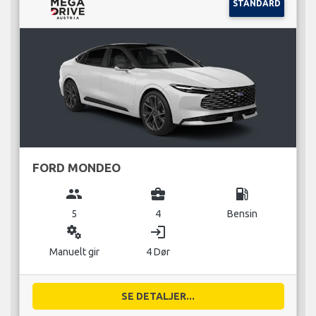
STANDARD
FORD MONDEO
group
business_center
local_gas_station
5
4
Bensin
miscellaneous_services
login
Manuelt gir
4 Dør
SE DETALJER...