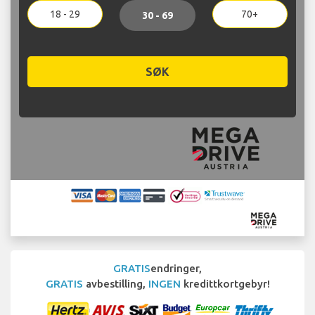
18 - 29
70+
30 - 69
SØK
GRATIS
endringer,
GRATIS
avbestilling,
INGEN
kredittkortgebyr!