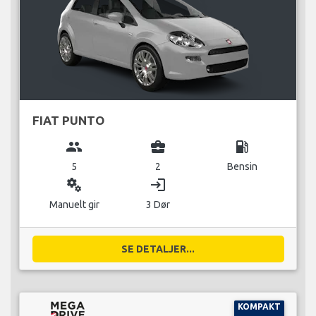
FIAT PUNTO
group
business_center
local_gas_station
5
2
Bensin
miscellaneous_services
login
Manuelt gir
3 Dør
SE DETALJER...
KOMPAKT