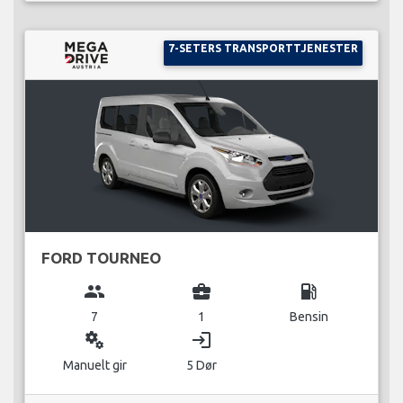
7-SETERS TRANSPORTTJENESTER
FORD TOURNEO
group
business_center
local_gas_station
7
1
Bensin
miscellaneous_services
login
Manuelt gir
5 Dør