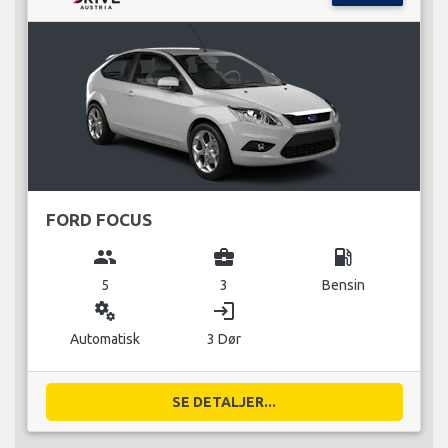
FORD FOCUS
group
business_center
local_gas_station
5
3
Bensin
miscellaneous_services
login
Automatisk
3 Dør
SE DETALJER...