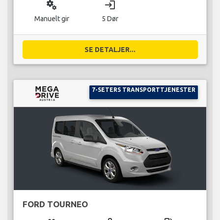
miscellaneous_services
login
Manuelt gir
5 Dør
SE DETALJER...
7-SETERS TRANSPORTTJENESTER
FORD TOURNEO