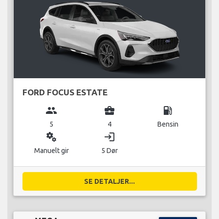
FORD FOCUS ESTATE
group
business_center
local_gas_station
5
4
Bensin
miscellaneous_services
login
Manuelt gir
5 Dør
SE DETALJER...