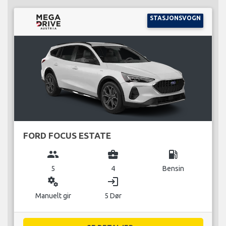
STASJONSVOGN
FORD FOCUS ESTATE
group
business_center
local_gas_station
5
4
Bensin
miscellaneous_services
login
Manuelt gir
5 Dør