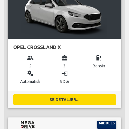
OPEL CROSSLAND X
group
business_center
local_gas_station
5
3
Bensin
miscellaneous_services
login
Automatisk
5 Dør
SE DETALJER...
MIDDELS