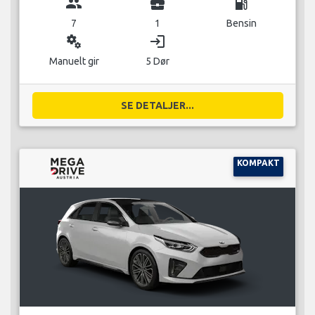
group
business_center
local_gas_station
7
1
Bensin
miscellaneous_services
login
Manuelt gir
5 Dør
SE DETALJER...
KOMPAKT