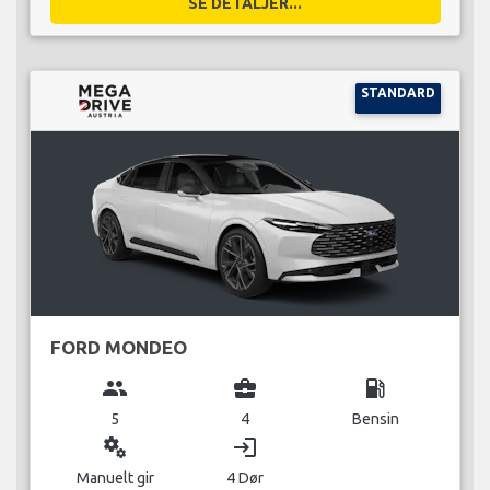
SE DETALJER...
STANDARD
FORD MONDEO
group
business_center
local_gas_station
5
4
Bensin
miscellaneous_services
login
Manuelt gir
4 Dør