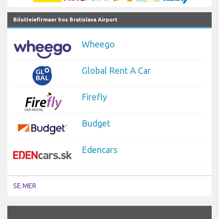
Bilutleiefirmaer hos Bratislava Airport
Wheego
Global Rent A Car
Firefly
Budget
Edencars
SE MER
`