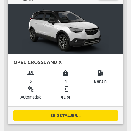
OPEL CROSSLAND X
group
business_center
local_gas_station
5
4
Bensin
miscellaneous_services
login
Automatisk
4 Dør
SE DETALJER...