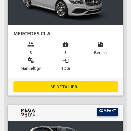
MERCEDES CLA
group
business_center
local_gas_station
5
3
Bensin
miscellaneous_services
login
Manuelt gir
4 Dør
SE DETALJER...
KOMPAKT