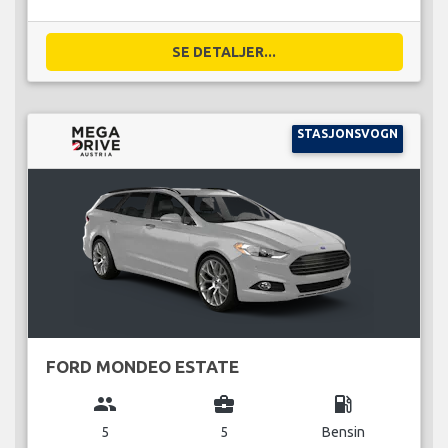
SE DETALJER...
STASJONSVOGN
FORD MONDEO ESTATE
group
business_center
local_gas_station
5
5
Bensin