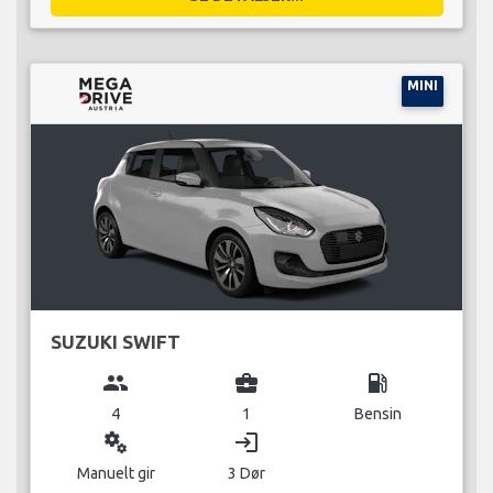
MINI
SUZUKI SWIFT
group
business_center
local_gas_station
4
1
Bensin
miscellaneous_services
login
Manuelt gir
3 Dør