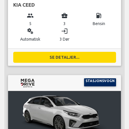
KIA CEED
group
business_center
local_gas_station
5
3
Bensin
miscellaneous_services
login
Automatisk
3 Dør
SE DETALJER...
STASJONSVOGN