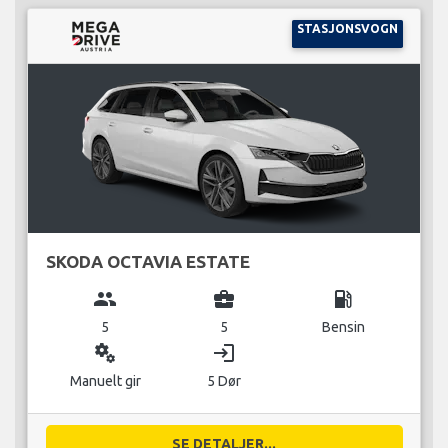
STASJONSVOGN
SKODA OCTAVIA ESTATE
group
business_center
local_gas_station
5
5
Bensin
miscellaneous_services
login
Manuelt gir
5 Dør
SE DETALJER...