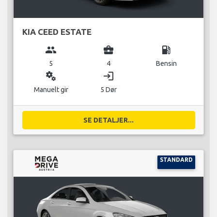
KIA CEED ESTATE
group
business_center
local_gas_station
5
4
Bensin
miscellaneous_services
login
Manuelt gir
5 Dør
SE DETALJER...
STANDARD