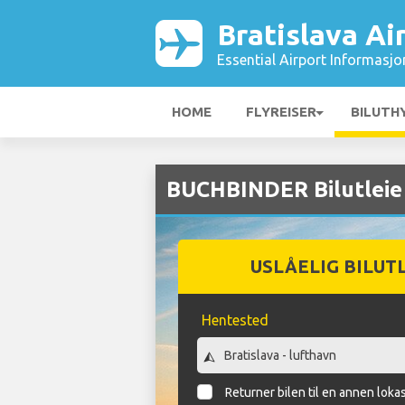
Bratislava Ai
Essential Airport Informasjo
HOME
FLYREISER
BILUTH
BUCHBINDER Bilutleie 
USLÅELIG BILUT
Hentested
Returner bilen til en annen loka