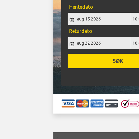
Hentedato
Returdato
SØK