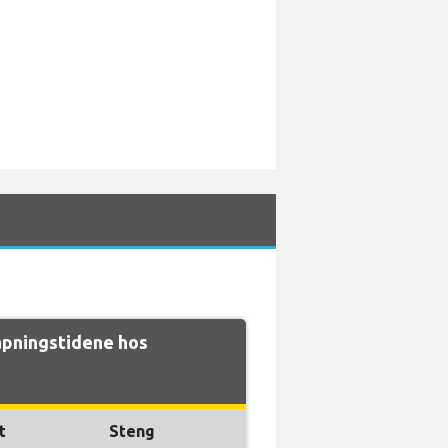
pningstidene hos
t
Steng