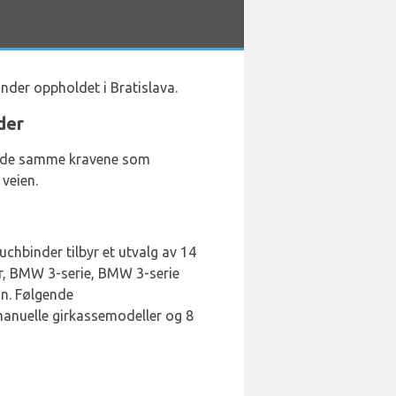
under oppholdet i Bratislava.
der
ller de samme kravene som
 veien.
uchbinder tilbyr et utvalg av 14
rer, BMW 3-serie, BMW 3-serie
in. Følgende
14 manuelle girkassemodeller og 8