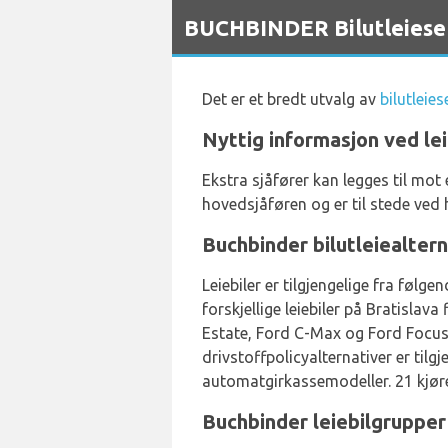
`
BUCHBINDER Bilutleieserv
Det er et bredt utvalg av
bilutleie
Nyttig informasjon ved lei
Ekstra sjåfører kan legges til mot 
hovedsjåføren og er til stede ved h
Buchbinder bilutleiealtern
Leiebiler er tilgjengelige fra føl
forskjellige leiebiler på Bratisla
Estate, Ford C-Max og Ford Focus +
drivstoffpolicyalternativer er tilgj
automatgirkassemodeller. 21 kjøre
Buchbinder leiebilgrupper 