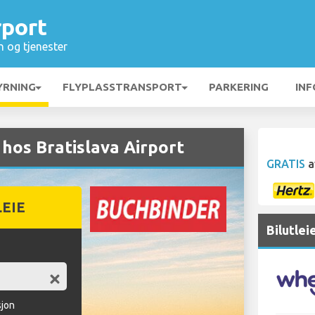
rport
n og tjenester
YRNING
FLYPLASSTRANSPORT
PARKERING
INF
hos Bratislava Airport
GRATIS
a
LEIE
Bilutlei
sjon