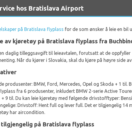
ice hos Bratislava Airport
selskaper på Bratislava flyplass
for de som ønsker å leie en bil 
e av kjøretøy på Bratislava flyplass fra Buchbin
en daglig tilleggsavgift til leieavtalen, forutsatt at de oppfy
enting. Når du kjører i Slovakia, skal du kjøre på høyre side av
ativer
gende produsenter: BMW, Ford, Mercedes, Opel og Skoda + 1 til. B
va flyplass fra 6 produsenter, inkludert BMW 2-serie Active Tou
 9 til. Du kan leie kjøretøy med følgende drivstofftyper: Bens
engelige: Drivstoff: Hent full og lever full. Det er tilgjengelig 
tøy har aircondition.
tilgjengelig på Bratislava flyplass