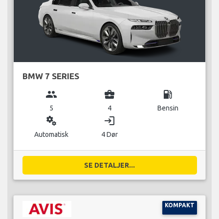
BMW 7 SERIES
group
business_center
local_gas_station
5
4
Bensin
miscellaneous_services
login
Automatisk
4 Dør
SE DETALJER...
KOMPAKT