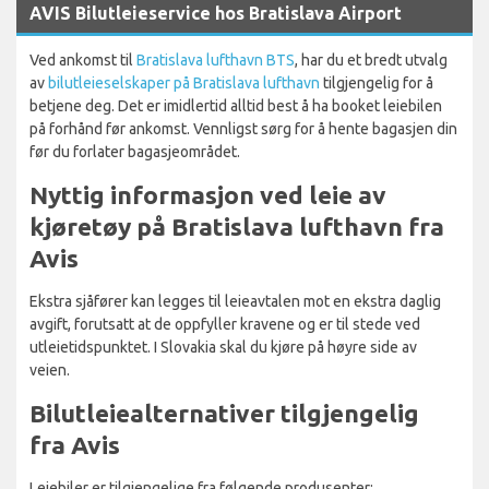
AVIS Bilutleieservice hos Bratislava Airport
Ved ankomst til
Bratislava lufthavn BTS
, har du et bredt utvalg
av
bilutleieselskaper på Bratislava lufthavn
tilgjengelig for å
betjene deg. Det er imidlertid alltid best å ha booket leiebilen
på forhånd før ankomst. Vennligst sørg for å hente bagasjen din
før du forlater bagasjeområdet.
Nyttig informasjon ved leie av
kjøretøy på Bratislava lufthavn fra
Avis
Ekstra sjåfører kan legges til leieavtalen mot en ekstra daglig
avgift, forutsatt at de oppfyller kravene og er til stede ved
utleietidspunktet. I Slovakia skal du kjøre på høyre side av
veien.
Bilutleiealternativer tilgjengelig
fra Avis
Leiebiler er tilgjengelige fra følgende produsenter: