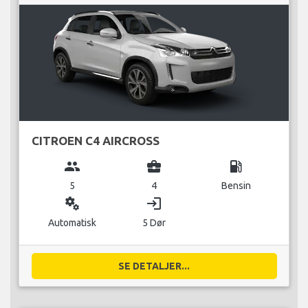
CITROEN C4 AIRCROSS
group
business_center
local_gas_station
5
4
Bensin
miscellaneous_services
login
Automatisk
5 Dør
SE DETALJER...