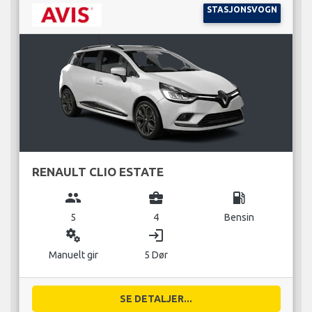
STASJONSVOGN
RENAULT CLIO ESTATE
group
business_center
local_gas_station
5
4
Bensin
miscellaneous_services
login
Manuelt gir
5 Dør
SE DETALJER...