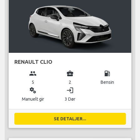
RENAULT CLIO
group
business_center
local_gas_station
5
2
Bensin
miscellaneous_services
login
Manuelt gir
3 Dør
SE DETALJER...