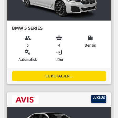
BMW 5 SERIES
group
business_center
local_gas_station
5
4
Bensin
miscellaneous_services
login
Automatisk
4 Dør
SE DETALJER...
LUKSUS