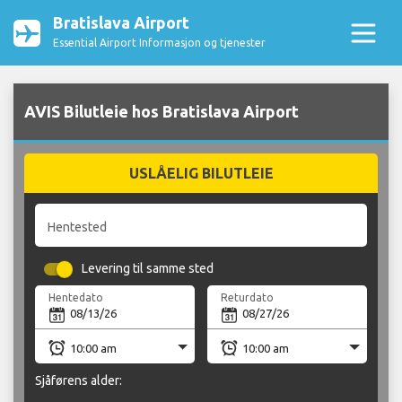
Bratislava Airport
Essential Airport Informasjon og tjenester
AVIS Bilutleie hos Bratislava Airport
USLÅELIG BILUTLEIE
Hentested
Levering til samme sted
Hentedato
Returdato
Sjåførens alder: