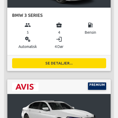
BMW 3 SERIES
group
business_center
local_gas_station
5
4
Bensin
miscellaneous_services
login
Automatisk
4 Dør
SE DETALJER...
PREMIUM