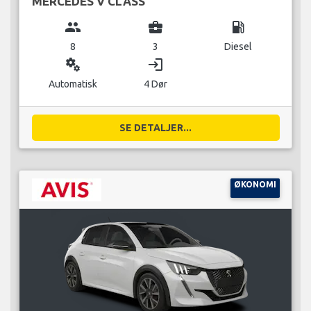
MERCEDES V CLASS
group
business_center
local_gas_station
8
3
Diesel
miscellaneous_services
login
Automatisk
4 Dør
SE DETALJER...
ØKONOMI