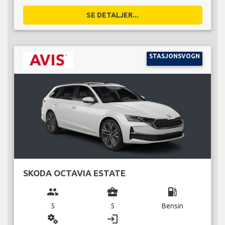
SE DETALJER...
STASJONSVOGN
SKODA OCTAVIA ESTATE
group
business_center
local_gas_station
5
5
Bensin
miscellaneous_services
login