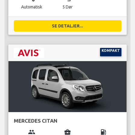
Automatisk
5 Dør
SE DETALJER...
KOMPAKT
MERCEDES CITAN
group
business_center
local_gas_station