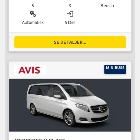
5
3
Bensin
miscellaneous_services
login
Automatisk
5 Dør
SE DETALJER...
MINIBUSS