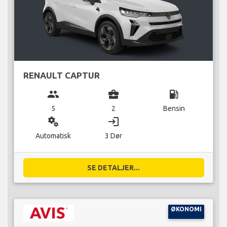
RENAULT CAPTUR
group
business_center
local_gas_station
5
2
Bensin
miscellaneous_services
login
Automatisk
3 Dør
SE DETALJER...
ØKONOMI