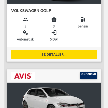
VOLKSWAGEN GOLF
group
business_center
local_gas_station
5
3
Bensin
miscellaneous_services
login
Automatisk
5 Dør
SE DETALJER...
ØKONOMI