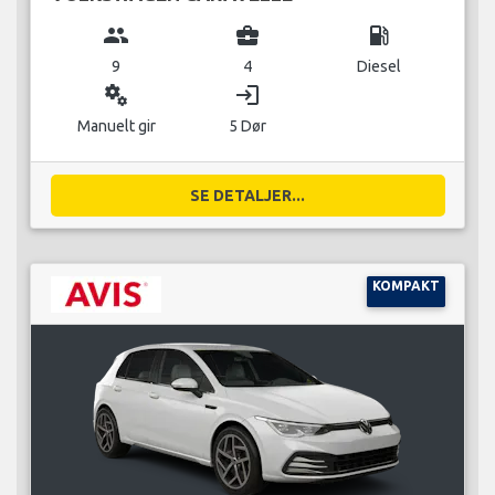
group
business_center
local_gas_station
9
4
Diesel
miscellaneous_services
login
Manuelt gir
5 Dør
SE DETALJER...
KOMPAKT