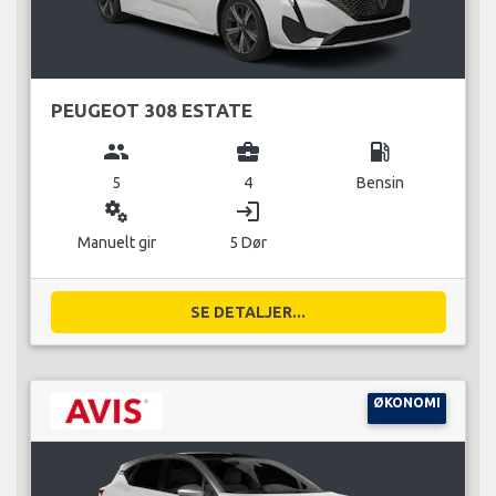
PEUGEOT 308 ESTATE
group
business_center
local_gas_station
5
4
Bensin
miscellaneous_services
login
Manuelt gir
5 Dør
SE DETALJER...
ØKONOMI