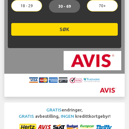
18 - 29
70+
30 - 69
SØK
GRATIS
endringer,
GRATIS
avbestilling,
INGEN
kredittkortgebyr!