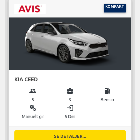
KOMPAKT
KIA CEED
group
business_center
local_gas_station
5
3
Bensin
miscellaneous_services
login
Manuelt gir
5 Dør
SE DETALJER...