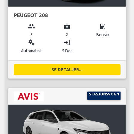
PEUGEOT 208
group
business_center
local_gas_station
5
2
Bensin
miscellaneous_services
login
Automatisk
5 Dør
SE DETALJER...
STASJONSVOGN