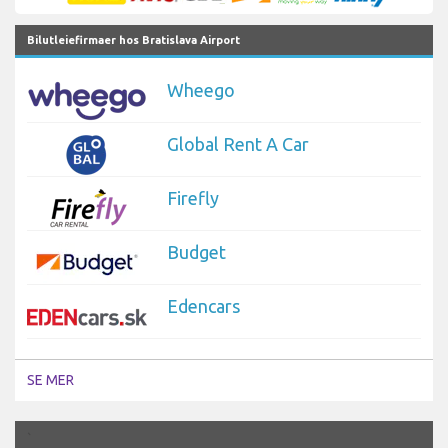
Bilutleiefirmaer hos Bratislava Airport
Wheego
Global Rent A Car
Firefly
Budget
Edencars
SE MER
`