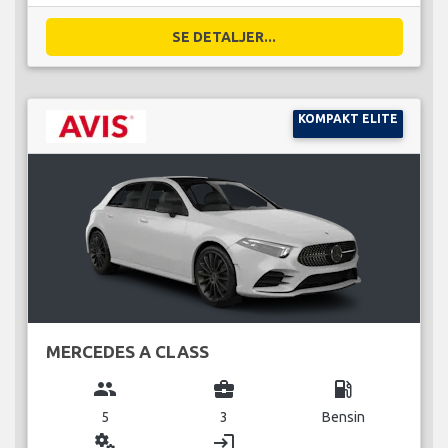
SE DETALJER...
KOMPAKT ELITE
MERCEDES A CLASS
group
business_center
local_gas_station
5
3
Bensin
miscellaneous_services
login