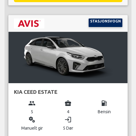
STASJONSVOGN
KIA CEED ESTATE
group
business_center
local_gas_station
5
4
Bensin
miscellaneous_services
login
Manuelt gir
5 Dør