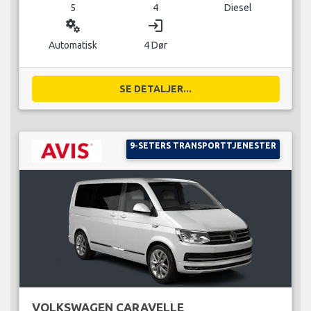
5
4
Diesel
miscellaneous_services
login
Automatisk
4 Dør
SE DETALJER...
9-SETERS TRANSPORTTJENESTER
VOLKSWAGEN CARAVELLE