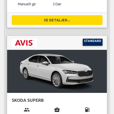
Manuelt gir
5 Dør
SE DETALJER...
STANDARD
SKODA SUPERB
group
business_center
local_gas_station