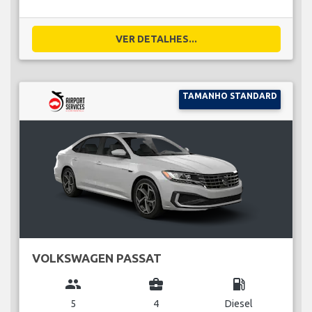
VER DETALHES...
TAMANHO STANDARD
VOLKSWAGEN PASSAT
group
business_center
local_gas_station
5
4
Diesel