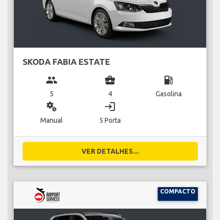
SKODA FABIA ESTATE
group
business_center
local_gas_station
5
4
Gasolina
miscellaneous_services
login
Manual
5 Porta
VER DETALHES...
COMPACTO