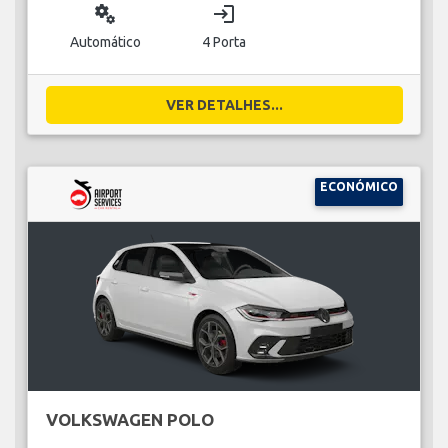
miscellaneous_services
login
Automático
4 Porta
VER DETALHES...
ECONÓMICO
VOLKSWAGEN POLO