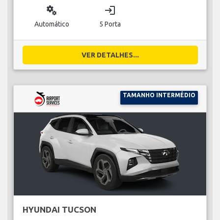
miscellaneous_services
login
Automático
5 Porta
VER DETALHES...
TAMANHO INTERMÉDIO
HYUNDAI TUCSON