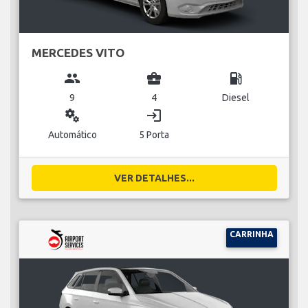
MERCEDES VITO
group
business_center
local_gas_station
9
4
Diesel
miscellaneous_services
login
Automático
5 Porta
VER DETALHES...
CARRINHA