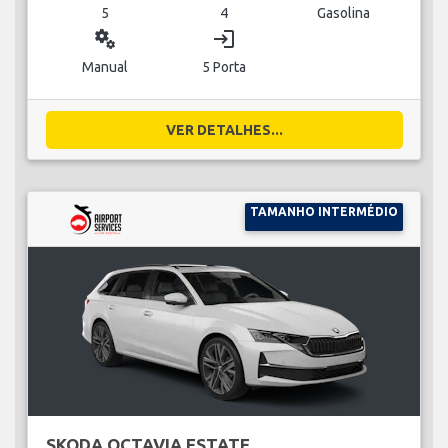
5
4
Gasolina
miscellaneous_services
login
Manual
5 Porta
VER DETALHES...
TAMANHO INTERMÉDIO
SKODA OCTAVIA ESTATE