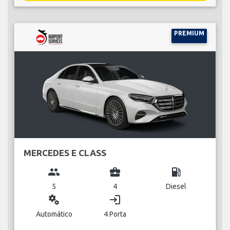
PREMIUM
MERCEDES E CLASS
group
business_center
local_gas_station
5
4
Diesel
miscellaneous_services
login
Automático
4 Porta