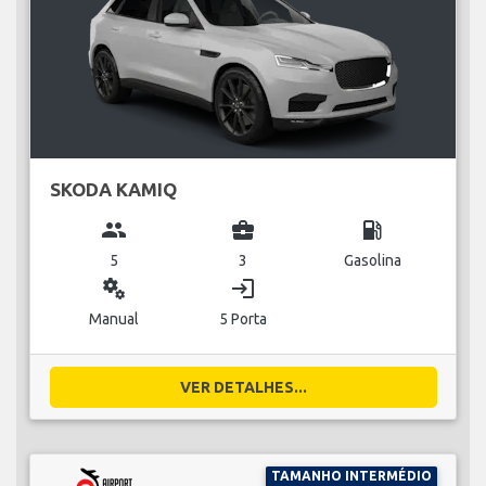
SKODA KAMIQ
group
business_center
local_gas_station
5
3
Gasolina
miscellaneous_services
login
Manual
5 Porta
VER DETALHES...
TAMANHO INTERMÉDIO