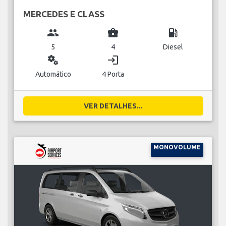
MERCEDES E CLASS
group
business_center
local_gas_station
5
4
Diesel
miscellaneous_services
login
Automático
4 Porta
VER DETALHES...
MONOVOLUME