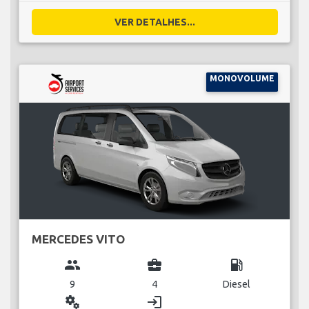
VER DETALHES...
MONOVOLUME
MERCEDES VITO
group
business_center
local_gas_station
9
4
Diesel
miscellaneous_services
login