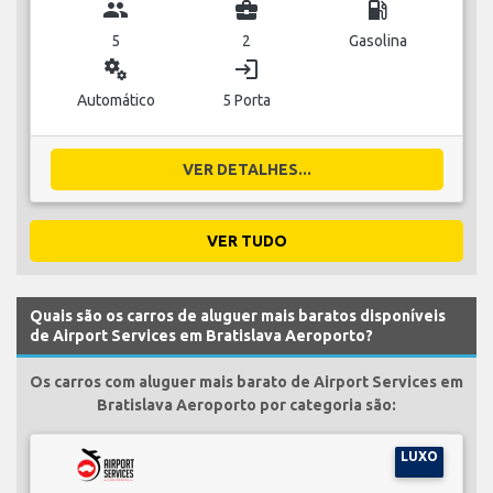
group
business_center
local_gas_station
5
2
Gasolina
miscellaneous_services
login
Automático
5 Porta
VER DETALHES...
VER TUDO
Quais são os carros de aluguer mais baratos disponíveis
de Airport Services em Bratislava Aeroporto?
Os carros com aluguer mais barato de Airport Services em
Bratislava Aeroporto por categoria são:
LUXO