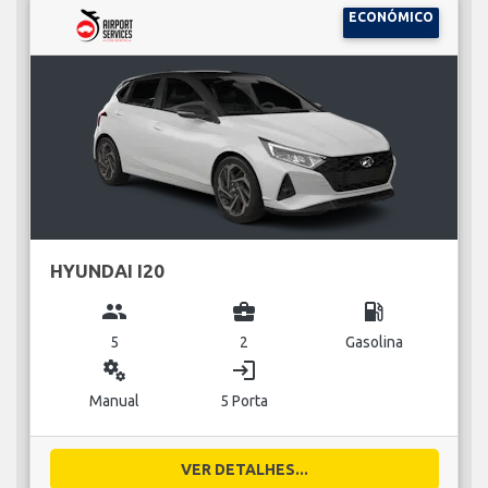
ECONÓMICO
HYUNDAI I20
group
business_center
local_gas_station
5
2
Gasolina
miscellaneous_services
login
Manual
5 Porta
VER DETALHES...