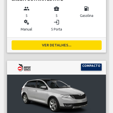
group
business_center
local_gas_station
5
5
Gasolina
miscellaneous_services
login
Manual
5 Porta
VER DETALHES...
COMPACTO