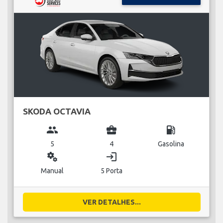
SKODA OCTAVIA
group
business_center
local_gas_station
5
4
Gasolina
miscellaneous_services
login
Manual
5 Porta
VER DETALHES...