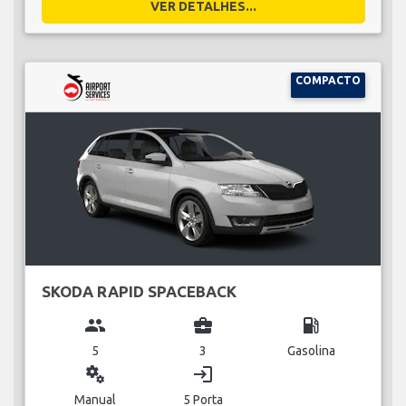
VER DETALHES...
COMPACTO
SKODA RAPID SPACEBACK
group
business_center
local_gas_station
5
3
Gasolina
miscellaneous_services
login
Manual
5 Porta