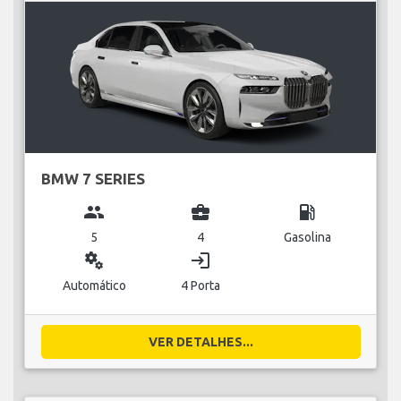
BMW 7 SERIES
group
business_center
local_gas_station
5
4
Gasolina
miscellaneous_services
login
Automático
4 Porta
VER DETALHES...