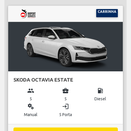
CARRINHA
SKODA OCTAVIA ESTATE
group
business_center
local_gas_station
5
5
Diesel
miscellaneous_services
login
Manual
5 Porta