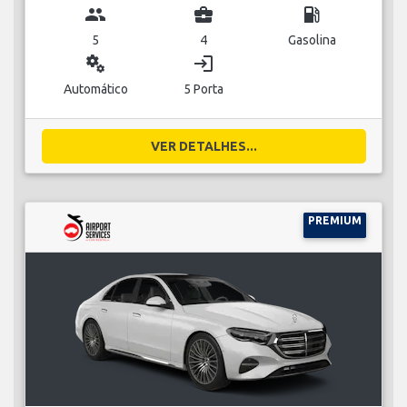
group
business_center
local_gas_station
5
4
Gasolina
miscellaneous_services
login
Automático
5 Porta
VER DETALHES...
PREMIUM