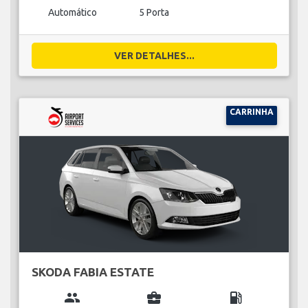
Automático
5 Porta
VER DETALHES...
CARRINHA
SKODA FABIA ESTATE
group
business_center
local_gas_station