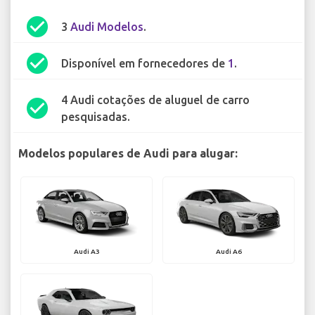
check_circle
3
Audi Modelos
.
check_circle
Disponível em fornecedores de
1
.
4 Audi cotações de aluguel de carro
check_circle
pesquisadas.
Modelos populares de Audi para alugar:
Audi A3
Audi A6