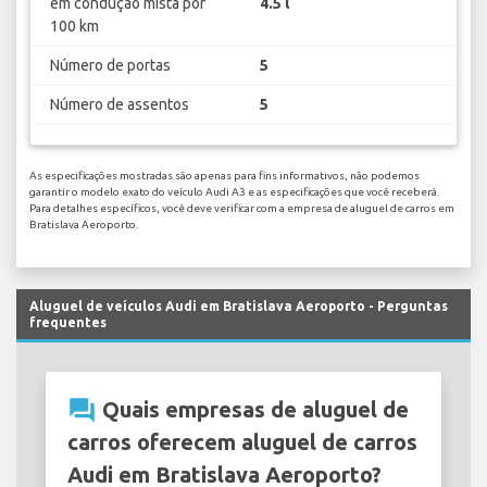
em condução mista por
4.5 l
100 km
Número de portas
5
Número de assentos
5
As especificações mostradas são apenas para fins informativos, não podemos
garantir o modelo exato do veículo Audi A3 e as especificações que você receberá.
Para detalhes específicos, você deve verificar com a empresa de aluguel de carros em
Bratislava Aeroporto.
Aluguel de veículos Audi em Bratislava Aeroporto - Perguntas
frequentes
question_answer
Quais empresas de aluguel de
carros oferecem aluguel de carros
Audi em Bratislava Aeroporto?