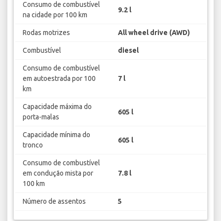
Consumo de combustível
9.2 l
na cidade por 100 km
Rodas motrizes
All wheel drive (AWD)
Combustível
diesel
Consumo de combustível
em autoestrada por 100
7 l
km
Capacidade máxima do
605 l
porta-malas
Capacidade mínima do
605 l
tronco
Consumo de combustível
em condução mista por
7.8 l
100 km
Número de assentos
5