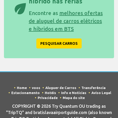
híbrido nas férias
eco
Encontre as
melhores ofertas
de aluguel de carros elétricos
e híbridos em BTS
PESQUISAR CARROS
Home
voos
Aluguer de Carros
Transferência
Estacionamento
Hotéis
Info e Notícias
Aviso Legal
Privacidade
Mapa do site
COPYRIGHT © 2026 Try Quantum OU trading as
"TripTQ" and bratislavaairportguide.com (also known