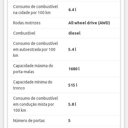
Consumo de combustível
6.4 l
na cidade por 100 km
Rodas motrizes
All wheel drive (AWD)
Combustível
diesel
Consumo de combustível
em autoestrada por 100
5.4 l
km
Capacidade máxima do
1680 l
porta-malas
Capacidade mínima do
515 l
tronco
Consumo de combustível
em condução mista por
5.8 l
100 km
Número de portas
5