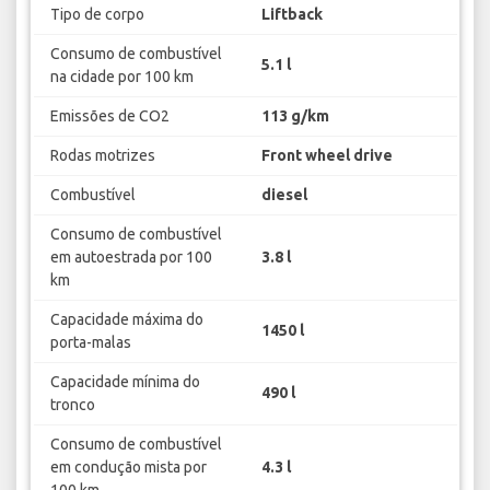
Tipo de corpo
Liftback
Consumo de combustível
5.1 l
na cidade por 100 km
Emissões de CO2
113 g/km
Rodas motrizes
Front wheel drive
Combustível
diesel
Consumo de combustível
em autoestrada por 100
3.8 l
km
Capacidade máxima do
1450 l
porta-malas
Capacidade mínima do
490 l
tronco
Consumo de combustível
em condução mista por
4.3 l
100 km