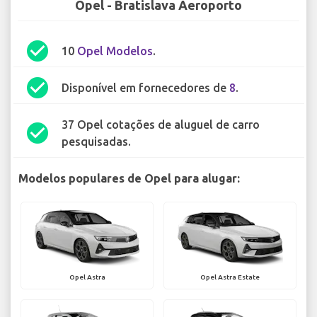
Opel - Bratislava Aeroporto
check_circle
10
Opel Modelos
.
check_circle
Disponível em fornecedores de
8
.
37 Opel cotações de aluguel de carro
check_circle
pesquisadas.
Modelos populares de Opel para alugar:
Opel Astra
Opel Astra Estate