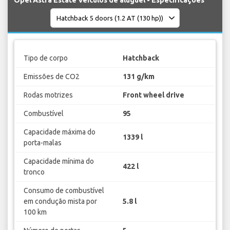
Opel Astra Estate Veículos de aluguel - Especificações
Tipo de corpo
Hatchback
Emissões de CO2
131 g/km
Rodas motrizes
Front wheel drive
Combustível
95
Capacidade máxima do
1339 l
porta-malas
Capacidade mínima do
422 l
tronco
Consumo de combustível
em condução mista por
5.8 l
100 km