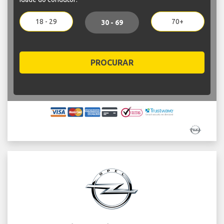
18 - 29
70+
30 - 69
PROCURAR