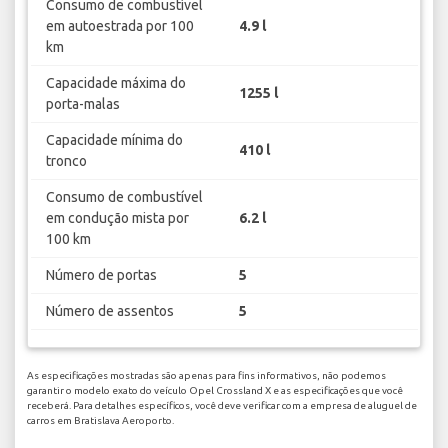
Consumo de combustível
em autoestrada por 100
4.9 l
km
Capacidade máxima do
1255 l
porta-malas
Capacidade mínima do
410 l
tronco
Consumo de combustível
em condução mista por
6.2 l
100 km
Número de portas
5
Número de assentos
5
As especificações mostradas são apenas para fins informativos, não podemos
garantir o modelo exato do veículo Opel Crossland X e as especificações que você
receberá. Para detalhes específicos, você deve verificar com a empresa de aluguel de
carros em Bratislava Aeroporto.