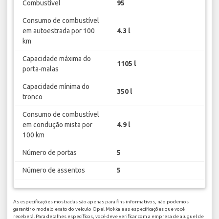
Combustível
95
Consumo de combustível
em autoestrada por 100
4.3 l
km
Capacidade máxima do
1105 l
porta-malas
Capacidade mínima do
350 l
tronco
Consumo de combustível
em condução mista por
4.9 l
100 km
Número de portas
5
Número de assentos
5
As especificações mostradas são apenas para fins informativos, não podemos
garantir o modelo exato do veículo Opel Mokka e as especificações que você
receberá. Para detalhes específicos, você deve verificar com a empresa de aluguel de