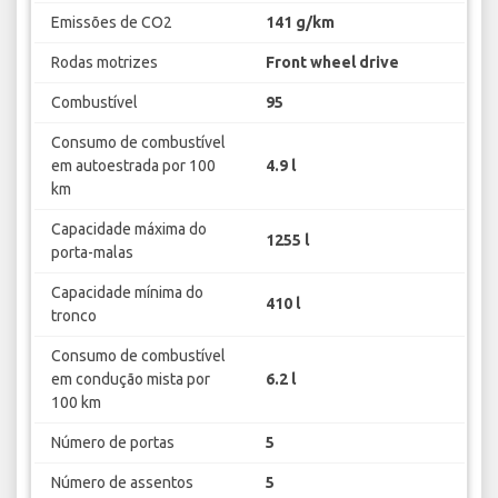
Emissões de CO2
141 g/km
Rodas motrizes
Front wheel drive
Combustível
95
Consumo de combustível
em autoestrada por 100
4.9 l
km
Capacidade máxima do
1255 l
porta-malas
Capacidade mínima do
410 l
tronco
Consumo de combustível
em condução mista por
6.2 l
100 km
Número de portas
5
Número de assentos
5