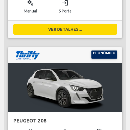
miscellaneous_services
login
Manual
5 Porta
VER DETALHES...
ECONÓMICO
PEUGEOT 208