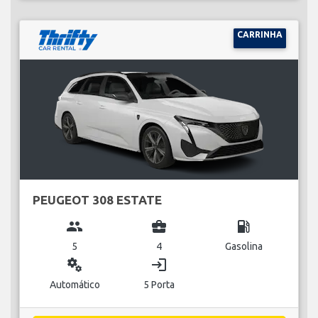
CARRINHA
PEUGEOT 308 ESTATE
group
business_center
local_gas_station
5
4
Gasolina
miscellaneous_services
login
Automático
5 Porta