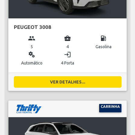
PEUGEOT 3008
group
business_center
local_gas_station
5
4
Gasolina
miscellaneous_services
login
Automático
4 Porta
VER DETALHES...
CARRINHA