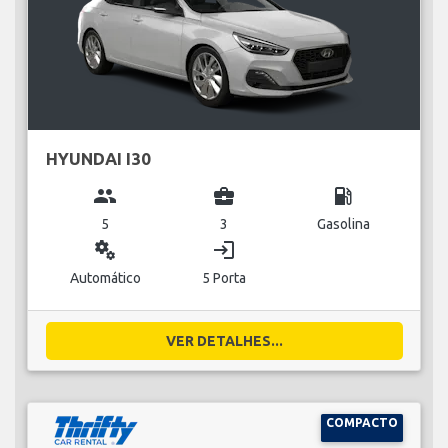
HYUNDAI I30
group
business_center
local_gas_station
5
3
Gasolina
miscellaneous_services
login
Automático
5 Porta
VER DETALHES...
COMPACTO