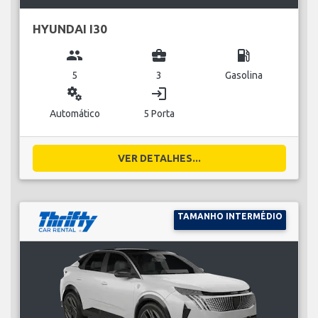
HYUNDAI I30
group
business_center
local_gas_station
5
3
Gasolina
miscellaneous_services
login
Automático
5 Porta
VER DETALHES...
TAMANHO INTERMÉDIO