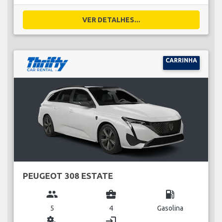
VER DETALHES...
CARRINHA
PEUGEOT 308 ESTATE
group
business_center
local_gas_station
5
4
Gasolina
miscellaneous_services
login