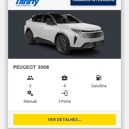
PEUGEOT 3008
group
business_center
local_gas_station
5
4
Gasolina
miscellaneous_services
login
Manual
5 Porta
VER DETALHES...