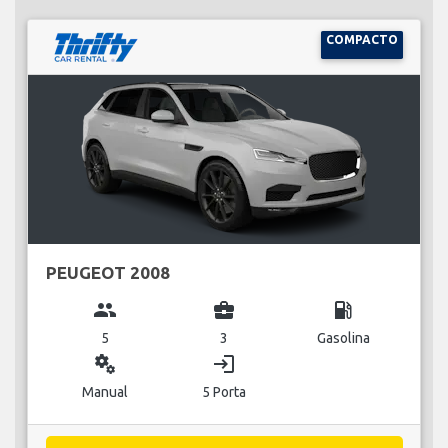
COMPACTO
PEUGEOT 2008
group
business_center
local_gas_station
5
3
Gasolina
miscellaneous_services
login
Manual
5 Porta