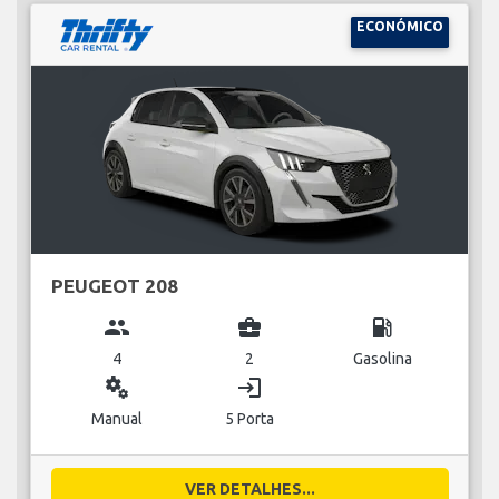
ECONÓMICO
PEUGEOT 208
group
business_center
local_gas_station
4
2
Gasolina
miscellaneous_services
login
Manual
5 Porta
VER DETALHES...