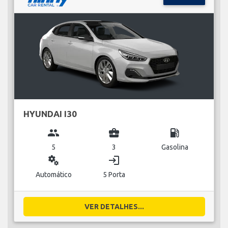
HYUNDAI I30
group
business_center
local_gas_station
5
3
Gasolina
miscellaneous_services
login
Automático
5 Porta
VER DETALHES...