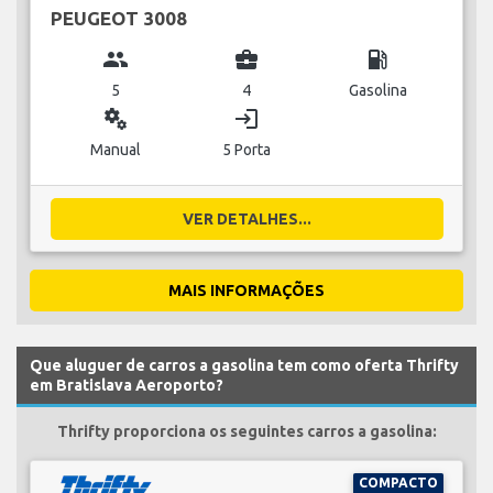
PEUGEOT 3008
group
business_center
local_gas_station
5
4
Gasolina
miscellaneous_services
login
Manual
5 Porta
VER DETALHES...
MAIS INFORMAÇÕES
Que aluguer de carros a gasolina tem como oferta Thrifty
em Bratislava Aeroporto?
Thrifty proporciona os seguintes carros a gasolina:
COMPACTO