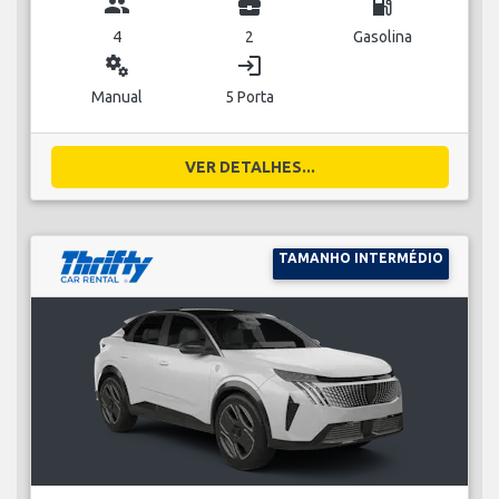
group
business_center
local_gas_station
4
2
Gasolina
miscellaneous_services
login
Manual
5 Porta
VER DETALHES...
TAMANHO INTERMÉDIO