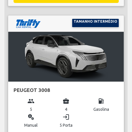
TAMANHO INTERMÉDIO
PEUGEOT 3008
group
business_center
local_gas_station
5
4
Gasolina
miscellaneous_services
login
Manual
5 Porta