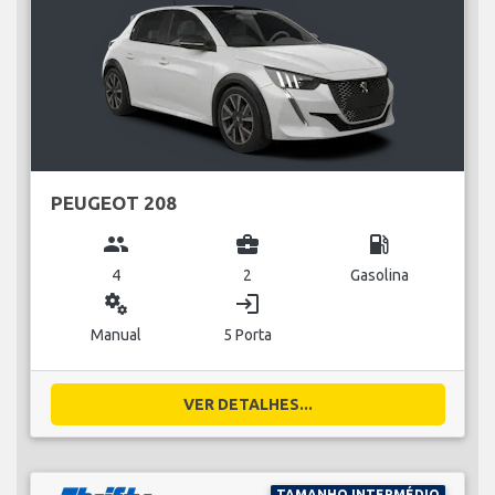
PEUGEOT 208
group
business_center
local_gas_station
4
2
Gasolina
miscellaneous_services
login
Manual
5 Porta
VER DETALHES...
TAMANHO INTERMÉDIO