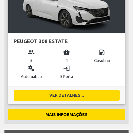
PEUGEOT 308 ESTATE
group
business_center
local_gas_station
5
4
Gasolina
miscellaneous_services
login
Automático
5 Porta
VER DETALHES...
MAIS INFORMAÇÕES