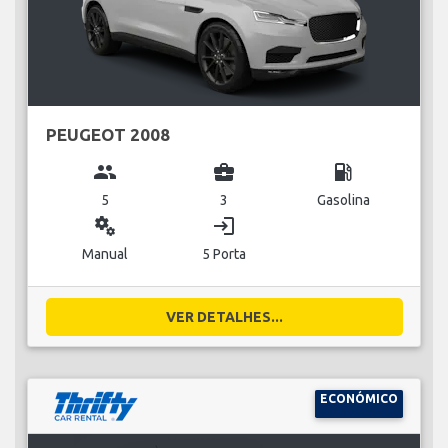
PEUGEOT 2008
group
business_center
local_gas_station
5
3
Gasolina
miscellaneous_services
login
Manual
5 Porta
VER DETALHES...
ECONÓMICO