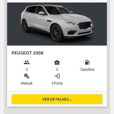
PEUGEOT 2008
group
business_center
local_gas_station
5
3
Gasolina
miscellaneous_services
login
Manual
5 Porta
VER DETALHES...