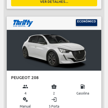
VER DETALHES...
ECONÓMICO
PEUGEOT 208
group
business_center
local_gas_station
4
2
Gasolina
miscellaneous_services
login
Manual
5 Porta