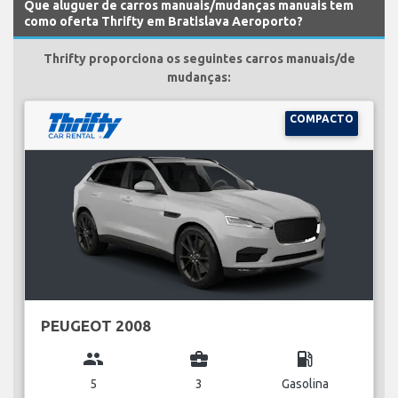
Que aluguer de carros manuais/mudanças manuais tem
como oferta Thrifty em Bratislava Aeroporto?
Thrifty proporciona os seguintes carros manuais/de
mudanças:
COMPACTO
PEUGEOT 2008
group
business_center
local_gas_station
5
3
Gasolina