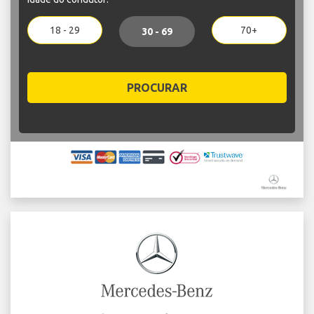
18 - 29
70+
30 - 69
PROCURAR