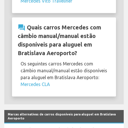
Mercedes Vito Traveliner
question_answer
Quais carros Mercedes com
câmbio manual/manual estão
disponíveis para aluguel em
Bratislava Aeroporto?
Os seguintes carros Mercedes com
câmbio manual/manual estão disponíveis
para aluguel em Bratislava Aeroporto:
Mercedes CLA
Marcas alternativas de carros disponíveis para aluguel em Bratislava
Aeroporto