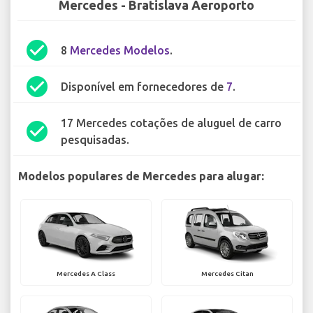
Mercedes - Bratislava Aeroporto
check_circle
8
Mercedes Modelos
.
check_circle
Disponível em fornecedores de
7
.
17 Mercedes cotações de aluguel de carro
check_circle
pesquisadas.
Modelos populares de Mercedes para alugar:
Mercedes A Class
Mercedes Citan