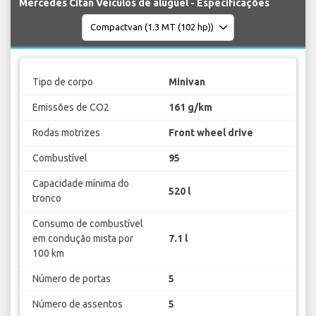
Mercedes Citan Veículos de aluguel - Especificações
Tipo de corpo
Minivan
Emissões de CO2
161 g/km
Rodas motrizes
Front wheel drive
Combustível
95
Capacidade mínima do
520 l
tronco
Consumo de combustível
em condução mista por
7.1 l
100 km
Número de portas
5
Número de assentos
5