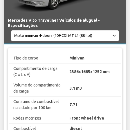
Mercedes Vito Traveliner Veículos de aluguel -
Especificações
Tipo de corpo
Minivan
Compartimento de carga
2586x1685x1252 mm
(C x L x A)
Volume do compartimento
3.1 m3
de carga
Consumo de combustível
7.7 l
na cidade por 100 km
Rodas motrizes
Front wheel drive
Combustível
diesel