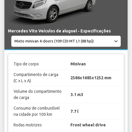
Mercedes Vito Veículos de aluguel - Especificações
Tipo de corpo
Minivan
Compartimento de carga
2586x1685x1252 mm
(C x L x A)
Volume do compartimento
3.1 m3
de carga
Consumo de combustível
7.7 l
na cidade por 100 km
Rodas motrizes
Front wheel drive