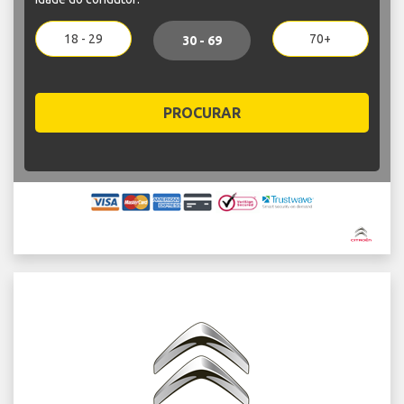
18 - 29
70+
30 - 69
PROCURAR