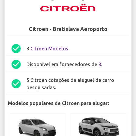
Citroen - Bratislava Aeroporto
check_circle
3
Citroen Modelos
.
check_circle
Disponível em fornecedores de
3
.
5 Citroen cotações de aluguel de carro
check_circle
pesquisadas.
Modelos populares de Citroen para alugar: