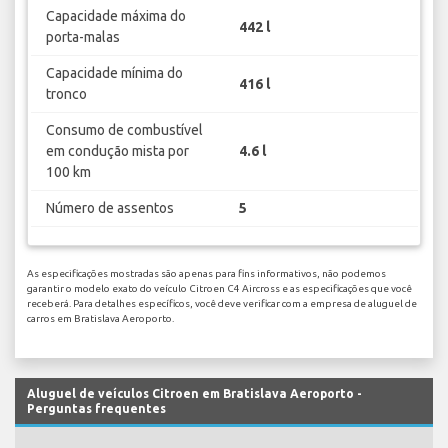
Capacidade máxima do
442 l
porta-malas
Capacidade mínima do
416 l
tronco
Consumo de combustível
em condução mista por
4.6 l
100 km
Número de assentos
5
As especificações mostradas são apenas para fins informativos, não podemos
garantir o modelo exato do veículo Citroen C4 Aircross e as especificações que você
receberá. Para detalhes específicos, você deve verificar com a empresa de aluguel de
carros em Bratislava Aeroporto.
Aluguel de veículos Citroen em Bratislava Aeroporto -
Perguntas frequentes