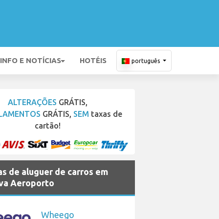
INFO E NOTÍCIAS
HOTÉIS
português
ALTERAÇÕES
GRÁTIS,
LAMENTOS
GRÁTIS,
SEM
taxas de
cartão!
s de aluguer de carros em
ava Aeroporto
Wheego