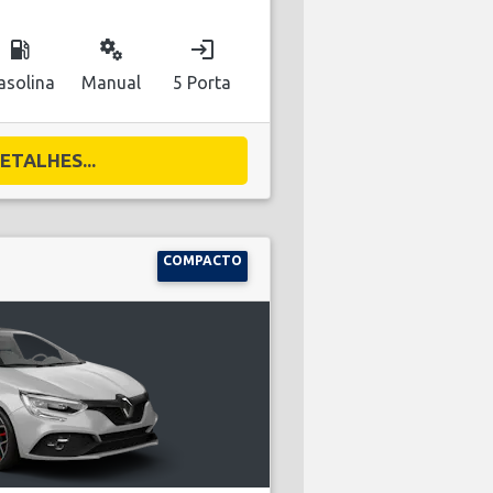
local_gas_station
miscellaneous_services
login
asolina
Manual
5 Porta
ETALHES...
COMPACTO