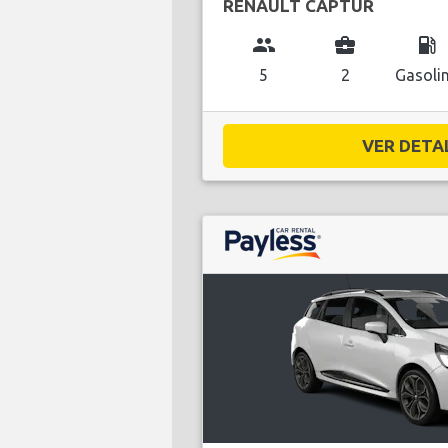
RENAULT CAPTUR
group
business_center
local_gas_station
5
2
Gasoli
VER DETAL