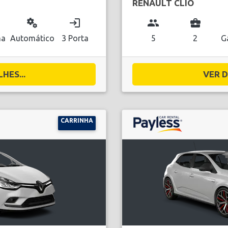
RENAULT CLIO
miscellaneous_services
login
group
business_center
na
Automático
3 Porta
5
2
G
HES...
VER D
CARRINHA