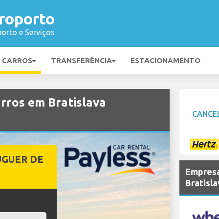
roporto
orto e Serviços
E CARROS
TRANSFERÊNCIA
ESTACIONAMENTO
rros em Bratislava
CANCE
UGUER DE
Empresa
Bratisl