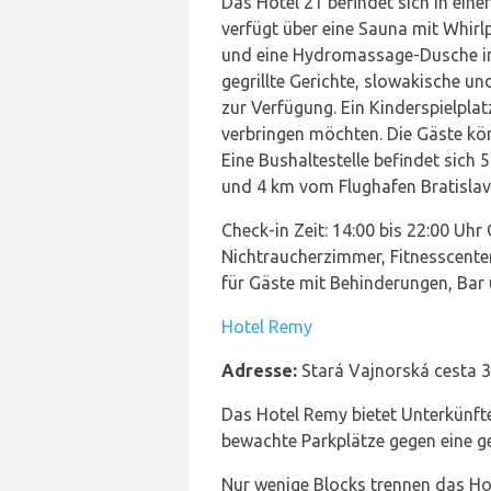
Das Hotel 21 befindet sich in eine
verfügt über eine Sauna mit Whirl
und eine Hydromassage-Dusche im 
gegrillte Gerichte, slowakische u
zur Verfügung. Ein Kinderspielplat
verbringen möchten. Die Gäste könn
Eine Bushaltestelle befindet sich
und 4 km vom Flughafen Bratislava
Check-in Zeit: 14:00 bis 22:00 Uhr
Nichtraucherzimmer, Fitnesscenter
für Gäste mit Behinderungen, Bar 
Hotel Remy
Adresse:
Stará Vajnorská cesta 3
Das Hotel Remy bietet Unterkünft
bewachte Parkplätze gegen eine g
Nur wenige Blocks trennen das Ho