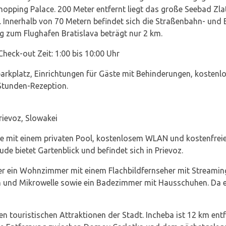
opping Palace. 200 Meter entfernt liegt das große Seebad Zla
. Innerhalb von 70 Metern befindet sich die Straßenbahn- und B
g zum Flughafen Bratislava beträgt nur 2 km.
Check-out Zeit: 1:00 bis 10:00 Uhr
parkplatz, Einrichtungen für Gäste mit Behinderungen, kosten
Stunden-Rezeption.
rievoz, Slowakei
e mit einem privaten Pool, kostenlosem WLAN und kostenfreien
e bietet Gartenblick und befindet sich in Prievoz.
r ein Wohnzimmer mit einem Flachbildfernseher mit Streaming
 und Mikrowelle sowie ein Badezimmer mit Hausschuhen. Da es 
n touristischen Attraktionen der Stadt. Incheba ist 12 km entf