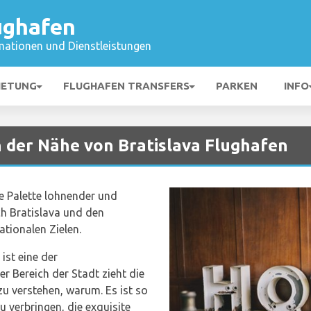
ughafen
mationen und Dienstleistungen
IETUNG
FLUGHAFEN TRANSFERS
PARKEN
INFO
n der Nähe von Bratislava Flughafen
te Palette lohnender und
ch Bratislava und den
tionalen Zielen.
 ist eine der
er Bereich der Stadt zieht die
 zu verstehen, warum. Es ist so
 verbringen, die exquisite