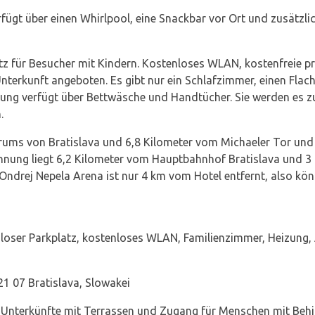
fügt über einen Whirlpool, eine Snackbar vor Ort und zusätzl
tz für Besucher mit Kindern. Kostenloses WLAN, kostenfreie p
terkunft angeboten. Es gibt nur ein Schlafzimmer, einen Flac
ung verfügt über Bettwäsche und Handtücher. Sie werden es zu
.
ntrums von Bratislava und 6,8 Kilometer vom Michaeler Tor un
ohnung liegt 6,2 Kilometer vom Hauptbahnhof Bratislava und 
 Ondrej Nepela Arena ist nur 4 km vom Hotel entfernt, also kön
nloser Parkplatz, kostenloses WLAN, Familienzimmer, Heizung
1 07 Bratislava, Slowakei
Unterkünfte mit Terrassen und Zugang für Menschen mit Behin