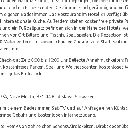
r ruhigen Nachbarschaft, ideal für diejenigen, die eine ruhige 
pool und ein Fitnesscenter. Die Zimmer sind geräumig und verf
eigenen Badezimmer. Das Restaurant im Hotel 21 verfügt über
nd internationale Küche. Außerdem stehen kostenfreie private
z und ein Fußballplatz befinden sich in der Nähe des Hotels, we
en vor Ort Billard und Tischfußball spielen. Die Rezeption ist
 50 Meter entfernt für einen schnellen Zugang zum Stadtzentru
 entfernt.
 Check-out Zeit: 8:00 bis 10:00 Uhr Beliebte Annehmlichkeiten: 
, kostenfreies Parken, Spa- und Wellnesscenter, kostenloses 
und gutes Frühstück.
7/A, Nove Mesto, 831 04 Bratislava, Slowakei
e mit einem Badezimmer, Sat-TV und auf Anfrage einen Kühlsch
eringe Gebühr und kostenlosen Internetzugang.
tel Remy von zahlreichen Sehenswürdigkeiten. Direkt gegenüb