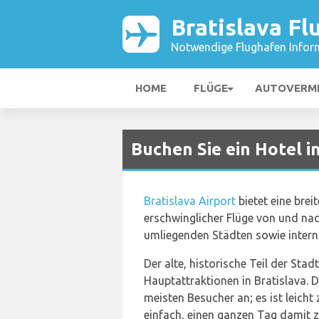
Bratislava Fl
Notwendige Flughafen Infor
HOME
FLÜGE
AUTOVERM
Buchen Sie ein Hotel i
Bratislava Airport
bietet eine brei
erschwinglicher Flüge von und na
umliegenden Städten sowie interna
Der alte, historische Teil der Stadt
Hauptattraktionen in Bratislava. D
meisten Besucher an; es ist leicht
einfach, einen ganzen Tag damit zu