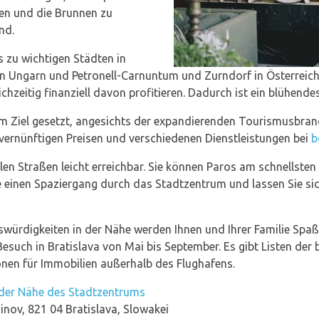
hen und die Brunnen zu
nd.
 zu wichtigen Städten in
in Ungarn und Petronell-Carnuntum und Zurndorf in Österreich
zeitig finanziell davon profitieren. Dadurch ist ein blühendes
zum Ziel gesetzt, angesichts der expandierenden Tourismusbra
vernünftigen Preisen und verschiedenen Dienstleistungen bei
b
len Straßen leicht erreichbar. Sie können Paros am schnellsten
 einen Spaziergang durch das Stadtzentrum und lassen Sie sic
würdigkeiten in der Nähe werden Ihnen und Ihrer Familie Spa
esuch in Bratislava von Mai bis September. Es gibt Listen der 
ionen für Immobilien außerhalb des Flughafens.
 der Nähe des Stadtzentrums
inov, 821 04 Bratislava, Slowakei