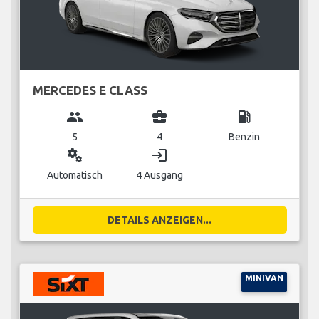
MERCEDES E CLASS
group
business_center
local_gas_station
5
4
Benzin
miscellaneous_services
login
Automatisch
4 Ausgang
DETAILS ANZEIGEN...
MINIVAN