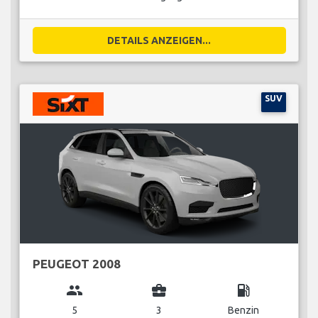
DETAILS ANZEIGEN...
SUV
PEUGEOT 2008
group
business_center
local_gas_station
5
3
Benzin