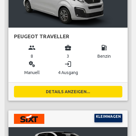
PEUGEOT TRAVELLER
group
business_center
local_gas_station
8
3
Benzin
miscellaneous_services
login
Manuell
4 Ausgang
DETAILS ANZEIGEN...
KLEINWAGEN