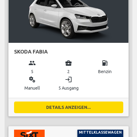
SKODA FABIA
group
business_center
local_gas_station
5
2
Benzin
miscellaneous_services
login
Manuell
5 Ausgang
DETAILS ANZEIGEN...
MITTELKLASSEWAGEN