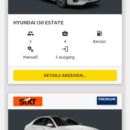
HYUNDAI I30 ESTATE
group
business_center
local_gas_station
5
4
Benzin
miscellaneous_services
login
Manuell
5 Ausgang
DETAILS ANZEIGEN...
PREMIUM