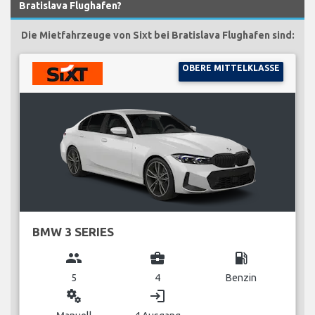
Bratislava Flughafen?
Die Mietfahrzeuge von Sixt bei Bratislava Flughafen sind:
OBERE MITTELKLASSE
BMW 3 SERIES
group
business_center
local_gas_station
5
4
Benzin
miscellaneous_services
login