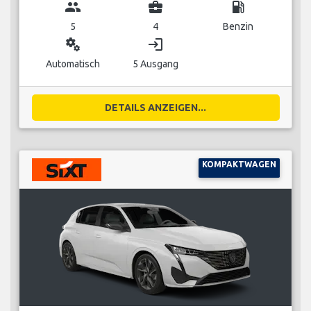
group
business_center
local_gas_station
5
4
Benzin
miscellaneous_services
login
Automatisch
5 Ausgang
DETAILS ANZEIGEN...
KOMPAKTWAGEN