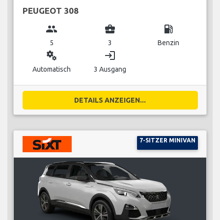
PEUGEOT 308
group
business_center
local_gas_station
5
3
Benzin
miscellaneous_services
login
Automatisch
3 Ausgang
DETAILS ANZEIGEN...
7-SITZER MINIVAN