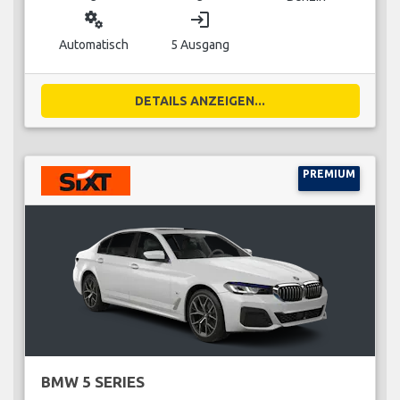
miscellaneous_services
login
Automatisch
5 Ausgang
DETAILS ANZEIGEN...
PREMIUM
BMW 5 SERIES