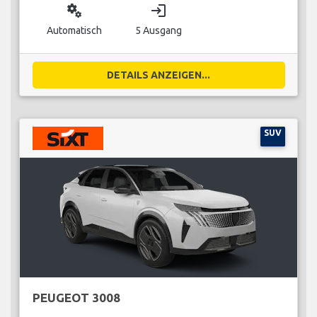
miscellaneous_services
login
Automatisch
5 Ausgang
DETAILS ANZEIGEN...
SUV
PEUGEOT 3008