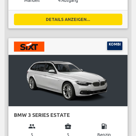
Manuell
4 Ausgang
DETAILS ANZEIGEN...
KOMBI
BMW 3 SERIES ESTATE
group
business_center
local_gas_station
5
5
Benzin