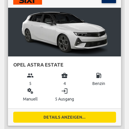
OPEL ASTRA ESTATE
group
business_center
local_gas_station
5
4
Benzin
miscellaneous_services
login
Manuell
5 Ausgang
DETAILS ANZEIGEN...