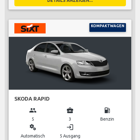
DETAILS ANZEIGEN...
KOMPAKTWAGEN
SKODA RAPID
group
business_center
local_gas_station
5
3
Benzin
miscellaneous_services
login
Automatisch
5 Ausgang