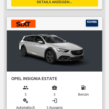
DETAILS ANZEIGEN...
KOMBI
OPEL INSIGNIA ESTATE
group
business_center
local_gas_station
5
5
Benzin
miscellaneous_services
login
Automatisch
5 Ausgang