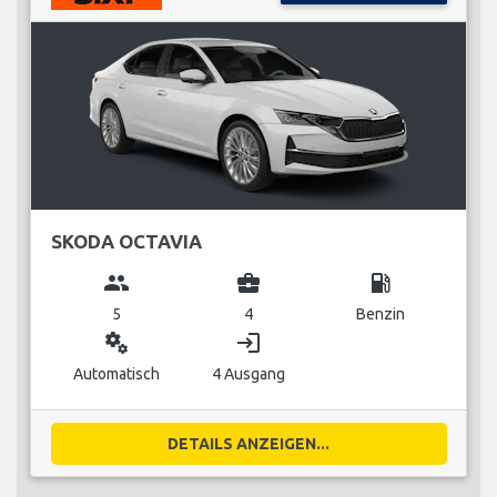
SKODA OCTAVIA
group
business_center
local_gas_station
5
4
Benzin
miscellaneous_services
login
Automatisch
4 Ausgang
DETAILS ANZEIGEN...