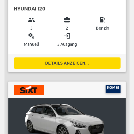
HYUNDAI I20
group
business_center
local_gas_station
5
2
Benzin
miscellaneous_services
login
Manuell
5 Ausgang
DETAILS ANZEIGEN...
KOMBI