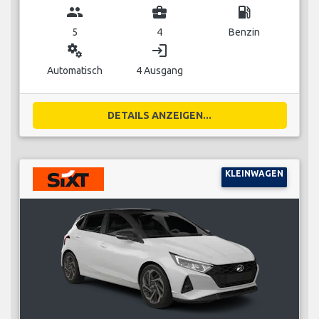
group
business_center
local_gas_station
5
4
Benzin
miscellaneous_services
login
Automatisch
4 Ausgang
DETAILS ANZEIGEN...
KLEINWAGEN