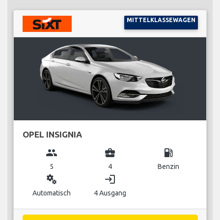
MITTELKLASSEWAGEN
OPEL INSIGNIA
group
business_center
local_gas_station
5
4
Benzin
miscellaneous_services
login
Automatisch
4 Ausgang