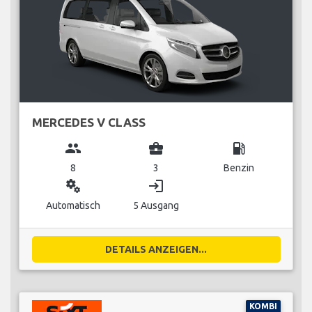
MERCEDES V CLASS
group
business_center
local_gas_station
8
3
Benzin
miscellaneous_services
login
Automatisch
5 Ausgang
DETAILS ANZEIGEN...
KOMBI