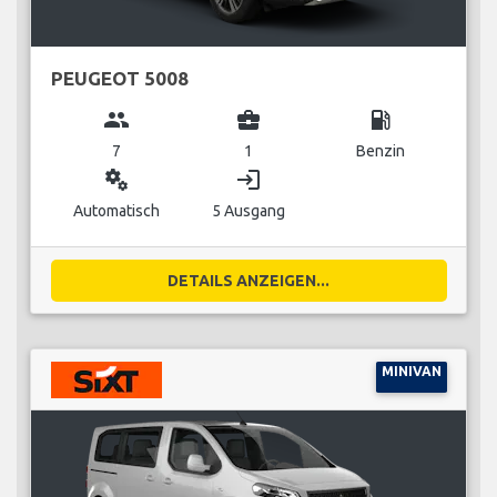
PEUGEOT 5008
group
business_center
local_gas_station
7
1
Benzin
miscellaneous_services
login
Automatisch
5 Ausgang
DETAILS ANZEIGEN...
MINIVAN