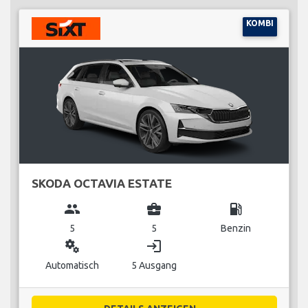
KOMBI
SKODA OCTAVIA ESTATE
group
business_center
local_gas_station
5
5
Benzin
miscellaneous_services
login
Automatisch
5 Ausgang