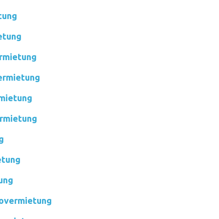
tung
etung
rmietung
rmietung
mietung
rmietung
g
etung
ung
overmietung