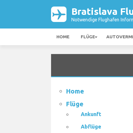
Bratislava Fl
Notwendige Flughafen Infor
HOME
FLÜGE
AUTOVERM
Home
Flüge
Ankunft
Abflüge