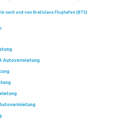
ele nach und von Bratislava Flughafen (BTS)
n
etung
 Autovermietung
tung
tung
mietung
Autovermietung
g