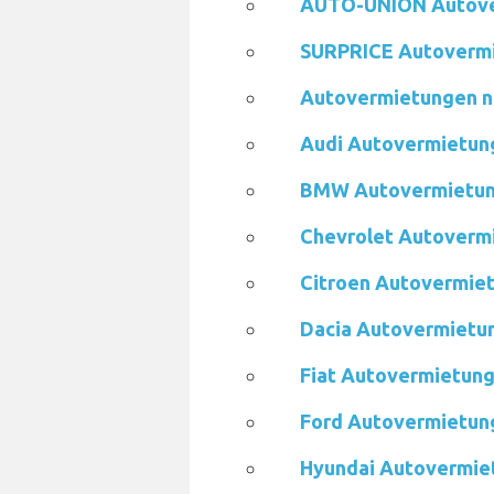
AUTO-UNION Autov
SURPRICE Autoverm
Autovermietungen n
Audi Autovermietung
BMW Autovermietung
Chevrolet Autovermi
Citroen Autovermiet
Dacia Autovermietun
Fiat Autovermietung 
Ford Autovermietung
Hyundai Autovermiet