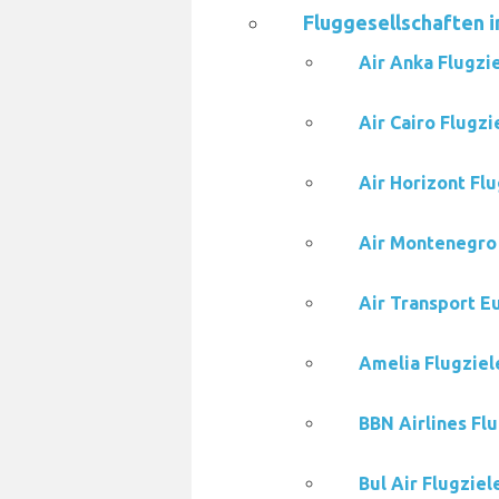
Fluggesellschaften i
Air Anka Flugzi
Air Cairo Flugzi
Air Horizont Flu
Air Montenegro 
Air Transport E
Amelia Flugziel
BBN Airlines Fl
Bul Air Flugziel