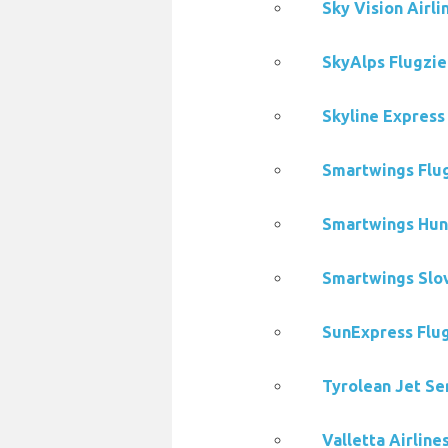
Sky Vision Airli
SkyAlps Flugzie
Skyline Express
Smartwings Flug
Smartwings Hung
Smartwings Slov
SunExpress Flug
Tyrolean Jet Se
Valletta Airline