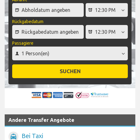
Rückgabedatum
Passagiere
SUCHEN
Andere Transfer Angebote
Bei Taxi
local_taxi