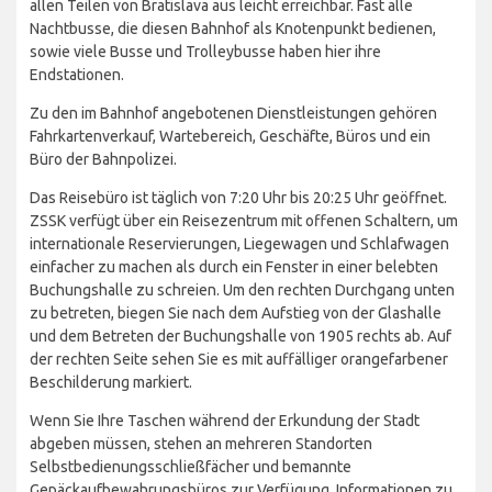
allen Teilen von Bratislava aus leicht erreichbar. Fast alle
Nachtbusse, die diesen Bahnhof als Knotenpunkt bedienen,
sowie viele Busse und Trolleybusse haben hier ihre
Endstationen.
Zu den im Bahnhof angebotenen Dienstleistungen gehören
Fahrkartenverkauf, Wartebereich, Geschäfte, Büros und ein
Büro der Bahnpolizei.
Das Reisebüro ist täglich von 7:20 Uhr bis 20:25 Uhr geöffnet.
ZSSK verfügt über ein Reisezentrum mit offenen Schaltern, um
internationale Reservierungen, Liegewagen und Schlafwagen
einfacher zu machen als durch ein Fenster in einer belebten
Buchungshalle zu schreien. Um den rechten Durchgang unten
zu betreten, biegen Sie nach dem Aufstieg von der Glashalle
und dem Betreten der Buchungshalle von 1905 rechts ab. Auf
der rechten Seite sehen Sie es mit auffälliger orangefarbener
Beschilderung markiert.
Wenn Sie Ihre Taschen während der Erkundung der Stadt
abgeben müssen, stehen an mehreren Standorten
Selbstbedienungsschließfächer und bemannte
Gepäckaufbewahrungsbüros zur Verfügung. Informationen zu