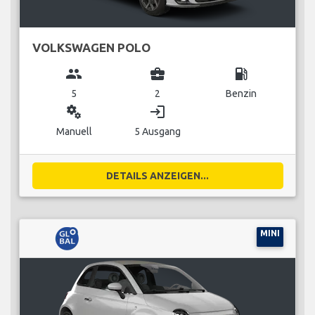
VOLKSWAGEN POLO
group
business_center
local_gas_station
5
2
Benzin
miscellaneous_services
login
Manuell
5 Ausgang
DETAILS ANZEIGEN...
MINI