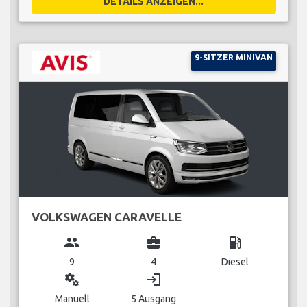
DETAILS ANZEIGEN...
9-SITZER MINIVAN
VOLKSWAGEN CARAVELLE
group
business_center
local_gas_station
9
4
Diesel
miscellaneous_services
login
Manuell
5 Ausgang