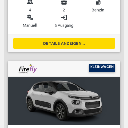
group
business_center
local_gas_station
4
2
Benzin
miscellaneous_services
login
Manuell
5 Ausgang
DETAILS ANZEIGEN...
KLEINWAGEN