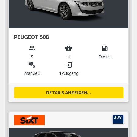
PEUGEOT 508
group
business_center
local_gas_station
5
4
Diesel
miscellaneous_services
login
Manuell
4 Ausgang
DETAILS ANZEIGEN...
SUV