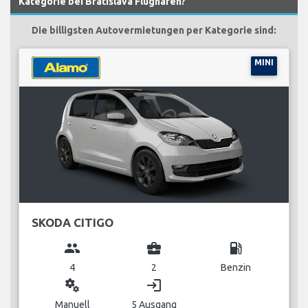
Kategorie bei Bratislava Flughafen?
Die billigsten Autovermietungen per Kategorie sind:
MINI
SKODA CITIGO
group
business_center
local_gas_station
4
2
Benzin
miscellaneous_services
login
Manuell
5 Ausgang