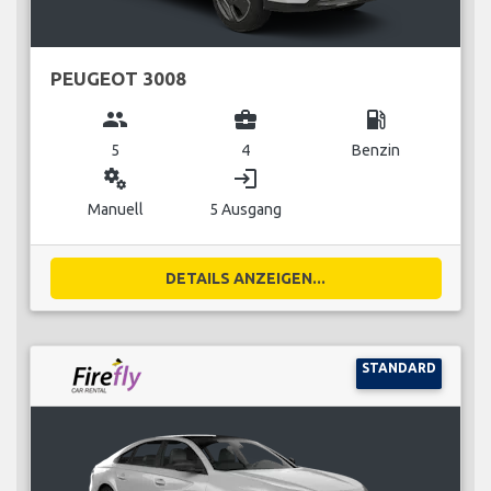
PEUGEOT 3008
group
business_center
local_gas_station
5
4
Benzin
miscellaneous_services
login
Manuell
5 Ausgang
DETAILS ANZEIGEN...
STANDARD