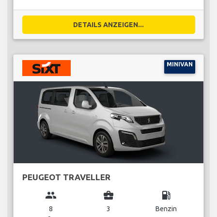
DETAILS ANZEIGEN...
MINIVAN
PEUGEOT TRAVELLER
group
business_center
local_gas_station
8
3
Benzin