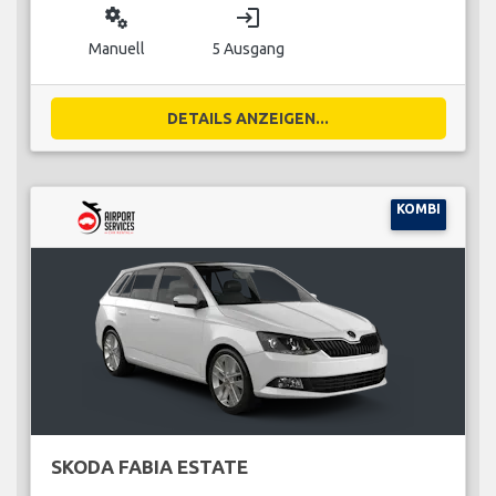
miscellaneous_services
login
Manuell
5 Ausgang
DETAILS ANZEIGEN...
KOMBI
SKODA FABIA ESTATE