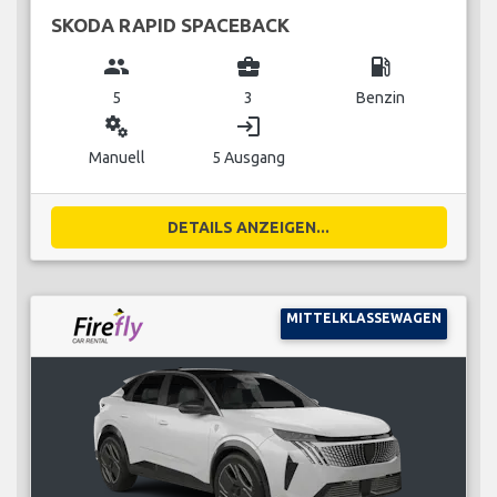
SKODA RAPID SPACEBACK
group
business_center
local_gas_station
5
3
Benzin
miscellaneous_services
login
Manuell
5 Ausgang
DETAILS ANZEIGEN...
MITTELKLASSEWAGEN