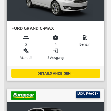
FORD GRAND C-MAX
group
business_center
local_gas_station
5
4
Benzin
miscellaneous_services
login
Manuell
5 Ausgang
DETAILS ANZEIGEN...
LUXUSWAGEN