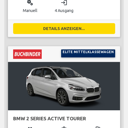
miscellaneous_services
login
Manuell
4 Ausgang
DETAILS ANZEIGEN...
ELITE MITTELKLASSEWAGEN
BMW 2 SERIES ACTIVE TOURER