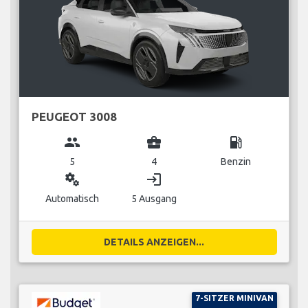
PEUGEOT 3008
group
business_center
local_gas_station
5
4
Benzin
miscellaneous_services
login
Automatisch
5 Ausgang
DETAILS ANZEIGEN...
7-SITZER MINIVAN