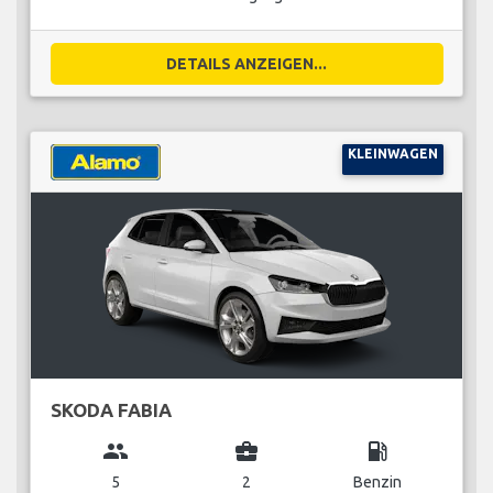
DETAILS ANZEIGEN...
KLEINWAGEN
SKODA FABIA
group
business_center
local_gas_station
5
2
Benzin