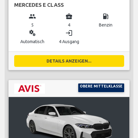
MERCEDES E CLASS
group
business_center
local_gas_station
5
4
Benzin
miscellaneous_services
login
Automatisch
4 Ausgang
DETAILS ANZEIGEN...
OBERE MITTELKLASSE