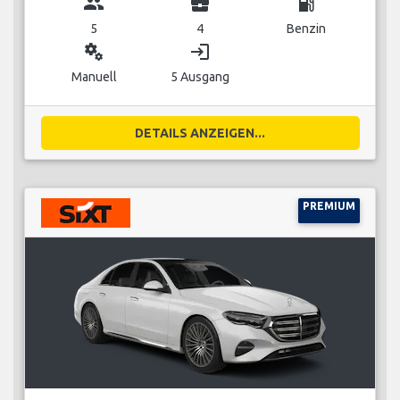
group
business_center
local_gas_station
5
4
Benzin
miscellaneous_services
login
Manuell
5 Ausgang
DETAILS ANZEIGEN...
PREMIUM