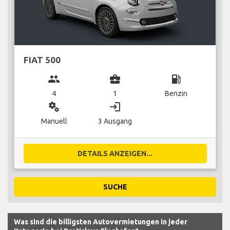
FIAT 500
group
business_center
local_gas_station
4
1
Benzin
miscellaneous_services
login
Manuell
3 Ausgang
DETAILS ANZEIGEN...
SUCHE
Was sind die billigsten Autovermietungen in jeder