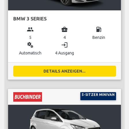
BMW 3 SERIES
group
business_center
local_gas_station
5
4
Benzin
miscellaneous_services
login
Automatisch
4 Ausgang
DETAILS ANZEIGEN...
5-SITZER MINIVAN