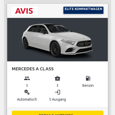
ELITE KOMPAKTWAGEN
MERCEDES A CLASS
group
business_center
local_gas_station
5
3
Benzin
miscellaneous_services
login
Automatisch
5 Ausgang