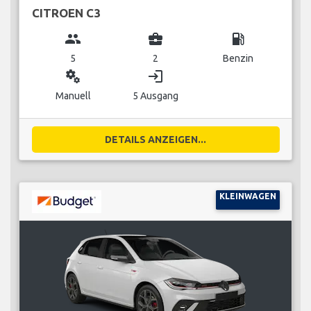
CITROEN C3
group
business_center
local_gas_station
5
2
Benzin
miscellaneous_services
login
Manuell
5 Ausgang
DETAILS ANZEIGEN...
KLEINWAGEN