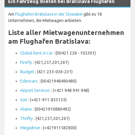
Ein Fahrzeug mieten bei Bratislava Flughafen
Am
Flughafen Bratislava in der Slowakei
gibt es 18
Unternehmen, die Mietwagen anbieten.
Liste aller Mietwagenunternehmen
am Flughafen Bratislava:
Global Rent A Car
: (00421 238 - 105301)
Firefly
: (421,257,201,261)
Budget
: (421-233-036-231)
Edencars
: (00421948490480)
Airport Services
: (+421 948 941 948)
Sixt
: (+421-911-833133)
Alamo
: (00421910880492)
Thrifty
: (421,257,201,261)
Megadrive
: (+421911582800)