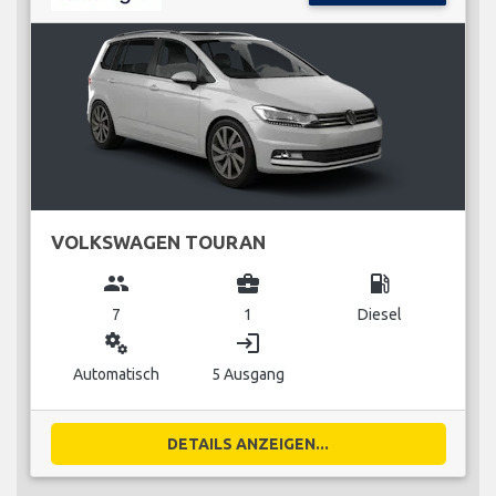
VOLKSWAGEN TOURAN
group
business_center
local_gas_station
7
1
Diesel
miscellaneous_services
login
Automatisch
5 Ausgang
DETAILS ANZEIGEN...