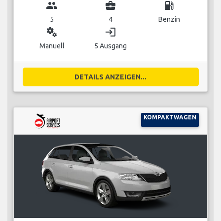
group
business_center
local_gas_station
5
4
Benzin
miscellaneous_services
login
Manuell
5 Ausgang
DETAILS ANZEIGEN...
KOMPAKTWAGEN