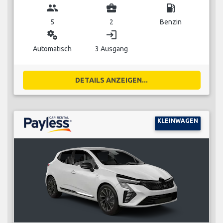
group
business_center
local_gas_station
5
2
Benzin
miscellaneous_services
login
Automatisch
3 Ausgang
DETAILS ANZEIGEN...
KLEINWAGEN