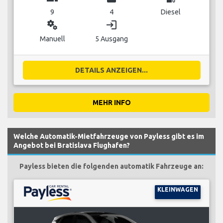
9
4
Diesel
miscellaneous_services
login
Manuell
5 Ausgang
DETAILS ANZEIGEN...
MEHR INFO
Welche Automatik-Mietfahrzeuge von Payless gibt es im
Angebot bei Bratislava Flughafen?
Payless bieten die folgenden automatik Fahrzeuge an:
KLEINWAGEN