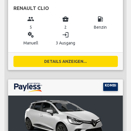
RENAULT CLIO
group
business_center
local_gas_station
5
2
Benzin
miscellaneous_services
login
Manuell
3 Ausgang
DETAILS ANZEIGEN...
KOMBI