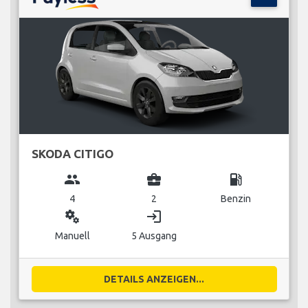
SKODA CITIGO
group
business_center
local_gas_station
4
2
Benzin
miscellaneous_services
login
Manuell
5 Ausgang
DETAILS ANZEIGEN...