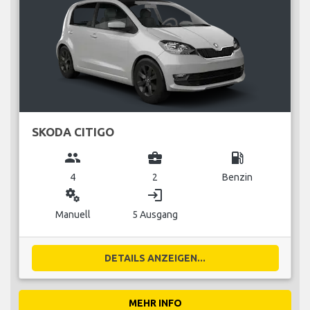
SKODA CITIGO
group
business_center
local_gas_station
4
2
Benzin
miscellaneous_services
login
Manuell
5 Ausgang
DETAILS ANZEIGEN...
MEHR INFO