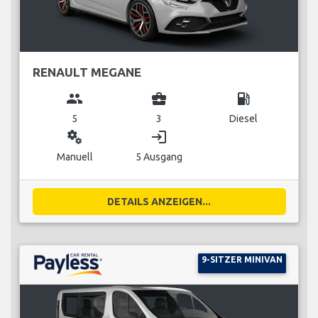
RENAULT MEGANE
group
business_center
local_gas_station
5
3
Diesel
miscellaneous_services
login
Manuell
5 Ausgang
DETAILS ANZEIGEN...
9-SITZER MINIVAN