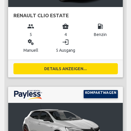
RENAULT CLIO ESTATE
group
business_center
local_gas_station
5
4
Benzin
miscellaneous_services
login
Manuell
5 Ausgang
DETAILS ANZEIGEN...
KOMPAKTWAGEN