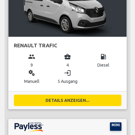
RENAULT TRAFIC
group
business_center
local_gas_station
9
4
Diesel
miscellaneous_services
login
Manuell
5 Ausgang
DETAILS ANZEIGEN...
MINI