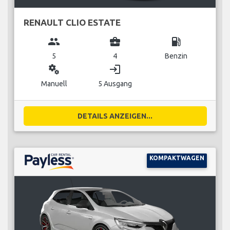
RENAULT CLIO ESTATE
group
business_center
local_gas_station
5
4
Benzin
miscellaneous_services
login
Manuell
5 Ausgang
DETAILS ANZEIGEN...
KOMPAKTWAGEN