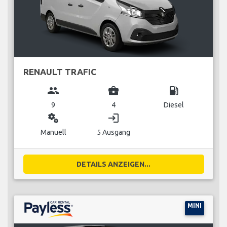
RENAULT TRAFIC
group
business_center
local_gas_station
9
4
Diesel
miscellaneous_services
login
Manuell
5 Ausgang
DETAILS ANZEIGEN...
MINI