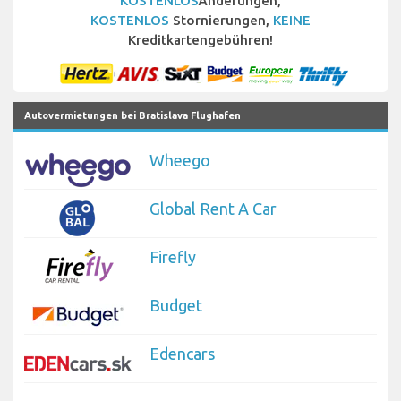
KOSTENLOS
Änderungen,
KOSTENLOS
Stornierungen,
KEINE
Kreditkartengebühren!
Autovermietungen bei Bratislava Flughafen
Wheego
Global Rent A Car
Firefly
Budget
Edencars