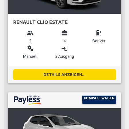
RENAULT CLIO ESTATE
group
business_center
local_gas_station
5
4
Benzin
miscellaneous_services
login
Manuell
5 Ausgang
DETAILS ANZEIGEN...
KOMPAKTWAGEN