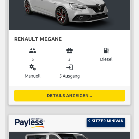
RENAULT MEGANE
group
business_center
local_gas_station
5
3
Diesel
miscellaneous_services
login
Manuell
5 Ausgang
DETAILS ANZEIGEN...
9-SITZER MINIVAN