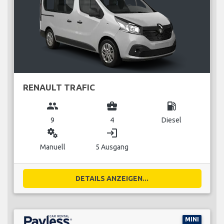
RENAULT TRAFIC
group
business_center
local_gas_station
9
4
Diesel
miscellaneous_services
login
Manuell
5 Ausgang
DETAILS ANZEIGEN...
MINI