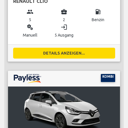
RENAULT CLIO
group
business_center
local_gas_station
5
2
Benzin
miscellaneous_services
login
Manuell
5 Ausgang
DETAILS ANZEIGEN...
KOMBI