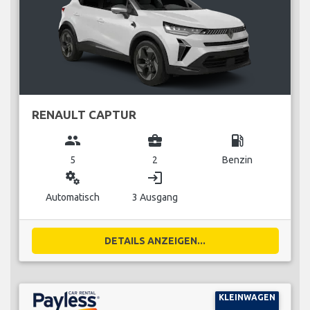
RENAULT CAPTUR
group
business_center
local_gas_station
5
2
Benzin
miscellaneous_services
login
Automatisch
3 Ausgang
DETAILS ANZEIGEN...
KLEINWAGEN