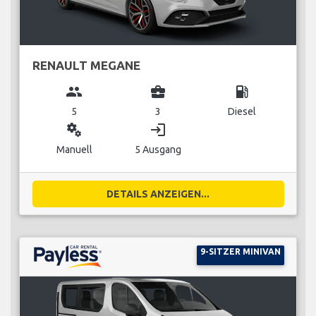
RENAULT MEGANE
group
business_center
local_gas_station
5
3
Diesel
miscellaneous_services
login
Manuell
5 Ausgang
DETAILS ANZEIGEN...
9-SITZER MINIVAN