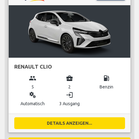
RENAULT CLIO
group
business_center
local_gas_station
5
2
Benzin
miscellaneous_services
login
Automatisch
3 Ausgang
DETAILS ANZEIGEN...