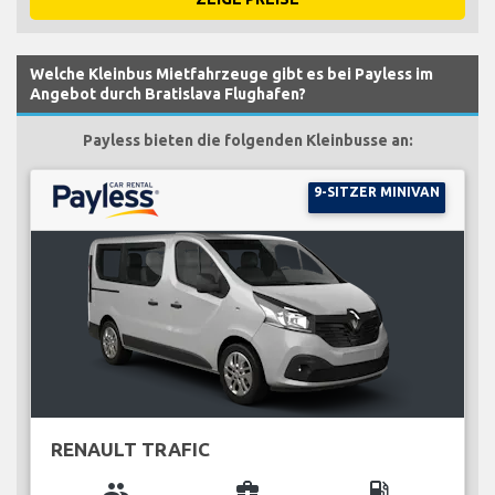
Welche Kleinbus Mietfahrzeuge gibt es bei Payless im
Angebot durch Bratislava Flughafen?
Payless bieten die folgenden Kleinbusse an:
9-SITZER MINIVAN
RENAULT TRAFIC
group
business_center
local_gas_station