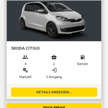
SKODA CITIGO
group
business_center
local_gas_station
4
2
Benzin
miscellaneous_services
login
Manuell
5 Ausgang
DETAILS ANZEIGEN...
ZEIGE PREISE