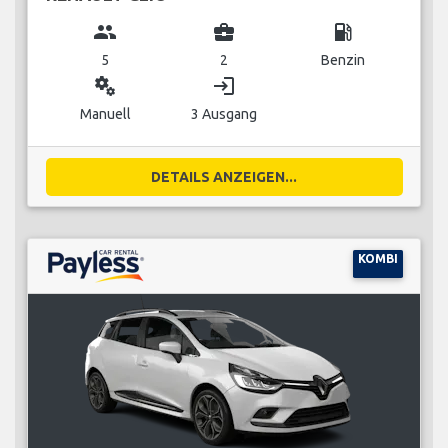
group
business_center
local_gas_station
5
2
Benzin
miscellaneous_services
login
Manuell
3 Ausgang
DETAILS ANZEIGEN...
KOMBI