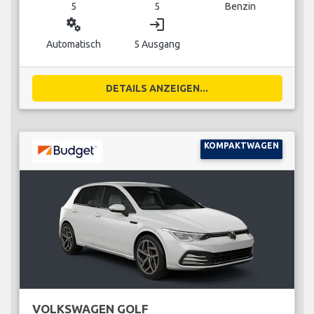
5
5
Benzin
miscellaneous_services
login
Automatisch
5 Ausgang
DETAILS ANZEIGEN...
KOMPAKTWAGEN
VOLKSWAGEN GOLF