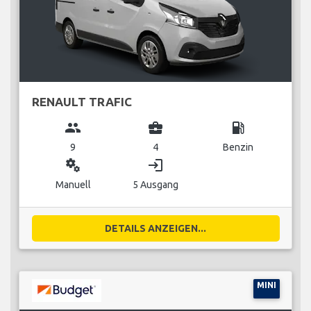
RENAULT TRAFIC
group
business_center
local_gas_station
9
4
Benzin
miscellaneous_services
login
Manuell
5 Ausgang
DETAILS ANZEIGEN...
MINI