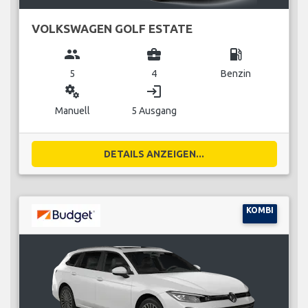
VOLKSWAGEN GOLF ESTATE
group
business_center
local_gas_station
5
4
Benzin
miscellaneous_services
login
Manuell
5 Ausgang
DETAILS ANZEIGEN...
KOMBI