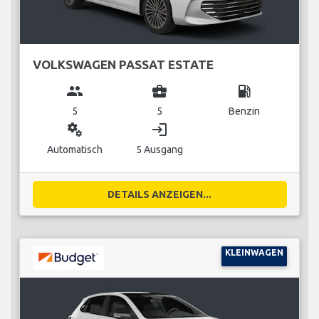
VOLKSWAGEN PASSAT ESTATE
group
business_center
local_gas_station
5
5
Benzin
miscellaneous_services
login
Automatisch
5 Ausgang
DETAILS ANZEIGEN...
KLEINWAGEN