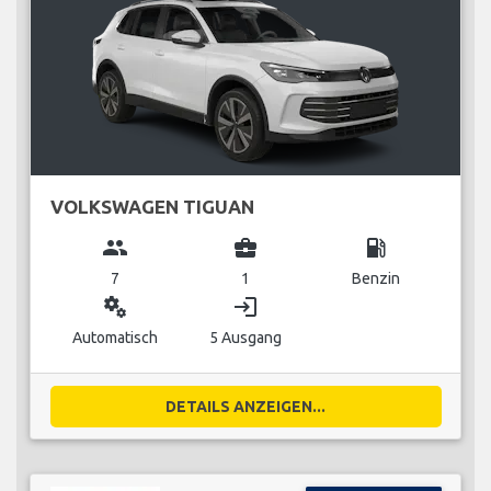
VOLKSWAGEN TIGUAN
group
business_center
local_gas_station
7
1
Benzin
miscellaneous_services
login
Automatisch
5 Ausgang
DETAILS ANZEIGEN...