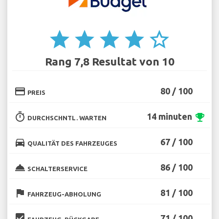
star
star
star
star
star_border
Rang 7,8 Resultat von 10
credit_card
80 / 100
PREIS
timer
14 minuten
emoji_events
DURCHSCHNTL. WARTEN
directions_car
67 / 100
QUALITÄT DES FAHRZEUGES
room_service
86 / 100
SCHALTERSERVICE
flag
81 / 100
FAHRZEUG-ABHOLUNG
beenhere
71 / 100