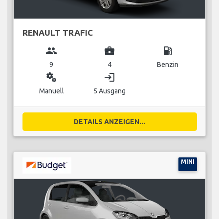
RENAULT TRAFIC
group
business_center
local_gas_station
9
4
Benzin
miscellaneous_services
login
Manuell
5 Ausgang
DETAILS ANZEIGEN...
MINI