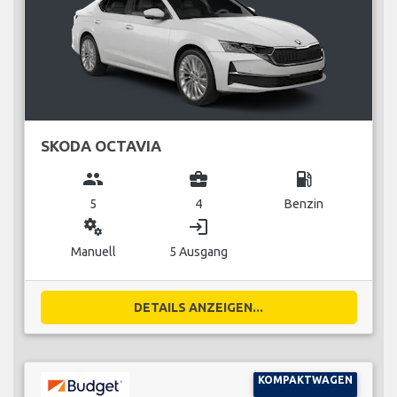
SKODA OCTAVIA
group
business_center
local_gas_station
5
4
Benzin
miscellaneous_services
login
Manuell
5 Ausgang
DETAILS ANZEIGEN...
KOMPAKTWAGEN