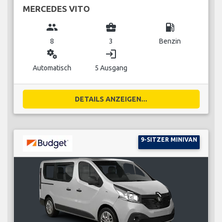
MERCEDES VITO
group
business_center
local_gas_station
8
3
Benzin
miscellaneous_services
login
Automatisch
5 Ausgang
DETAILS ANZEIGEN...
9-SITZER MINIVAN