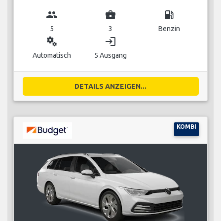
group
business_center
local_gas_station
5
3
Benzin
miscellaneous_services
login
Automatisch
5 Ausgang
DETAILS ANZEIGEN...
KOMBI