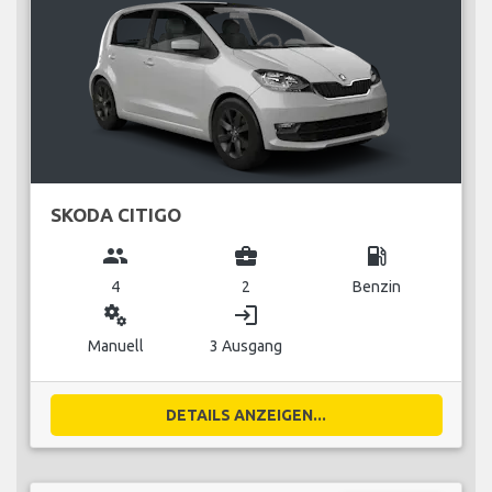
SKODA CITIGO
group
business_center
local_gas_station
4
2
Benzin
miscellaneous_services
login
Manuell
3 Ausgang
DETAILS ANZEIGEN...