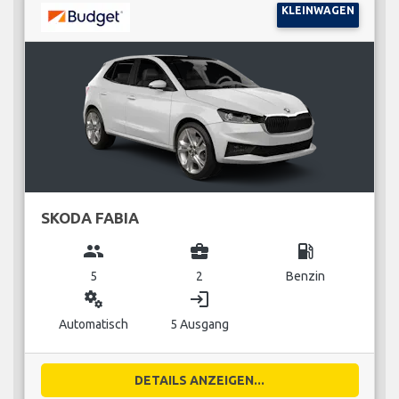
KLEINWAGEN
SKODA FABIA
group
business_center
local_gas_station
5
2
Benzin
miscellaneous_services
login
Automatisch
5 Ausgang
DETAILS ANZEIGEN...