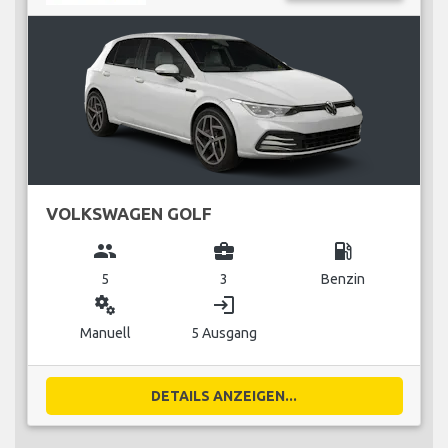
VOLKSWAGEN GOLF
group
business_center
local_gas_station
5
3
Benzin
miscellaneous_services
login
Manuell
5 Ausgang
DETAILS ANZEIGEN...