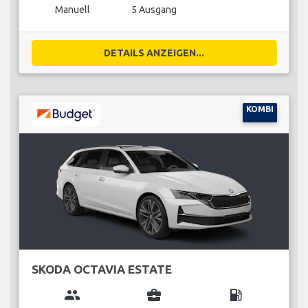
Manuell
5 Ausgang
DETAILS ANZEIGEN...
KOMBI
SKODA OCTAVIA ESTATE
group
business_center
local_gas_station