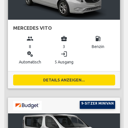
MERCEDES VITO
group
business_center
local_gas_station
8
3
Benzin
miscellaneous_services
login
Automatisch
5 Ausgang
DETAILS ANZEIGEN...
9-SITZER MINIVAN