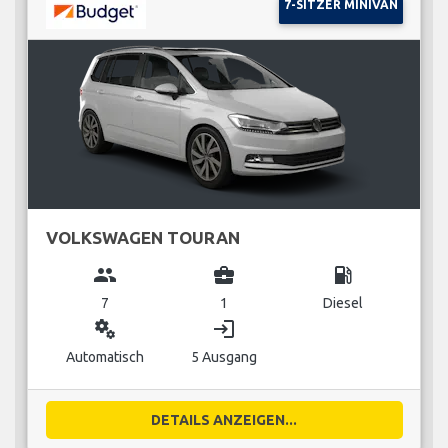
7-SITZER MINIVAN
VOLKSWAGEN TOURAN
group
business_center
local_gas_station
7
1
Diesel
miscellaneous_services
login
Automatisch
5 Ausgang
DETAILS ANZEIGEN...