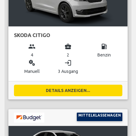
SKODA CITIGO
group
business_center
local_gas_station
4
2
Benzin
miscellaneous_services
login
Manuell
3 Ausgang
DETAILS ANZEIGEN...
MITTELKLASSEWAGEN