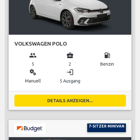
VOLKSWAGEN POLO
group
business_center
local_gas_station
5
2
Benzin
miscellaneous_services
login
Manuell
5 Ausgang
DETAILS ANZEIGEN...
7-SITZER MINIVAN