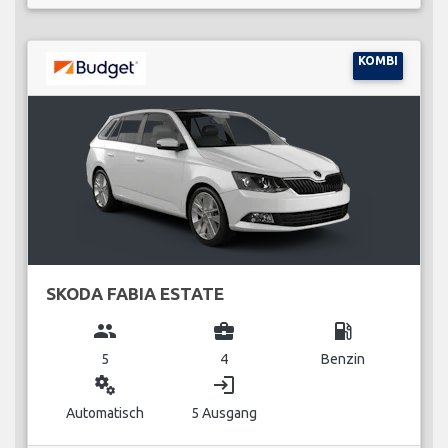
KOMBI
SKODA FABIA ESTATE
group
business_center
local_gas_station
5
4
Benzin
miscellaneous_services
login
Automatisch
5 Ausgang