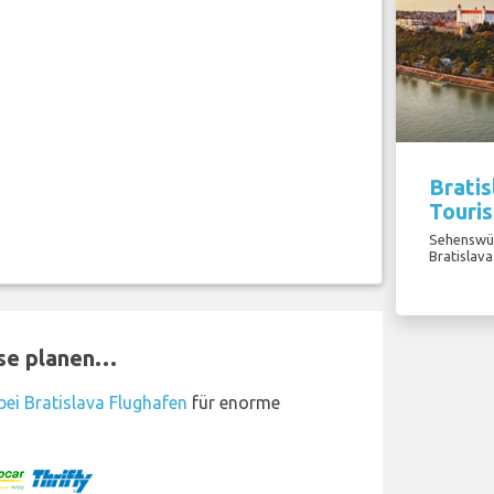
Bratis
Touri
Sehenswür
Bratislava
ise planen…
ei Bratislava Flughafen
für enorme