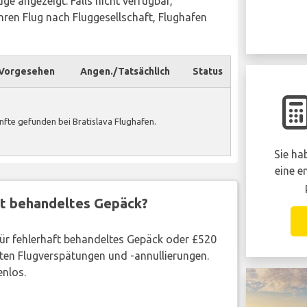
ge angezeigt. Falls nicht verfügbar,
ren Flug nach Fluggesellschaft, Flughafen
Vorgesehen
Angen./Tatsächlich
Status
fte gefunden bei Bratislava Flughafen.
Sie ha
eine e
ft behandeltes Gepäck?
 für fehlerhaft behandeltes Gepäck oder £520
ten Flugverspätungen und -annullierungen.
enlos.