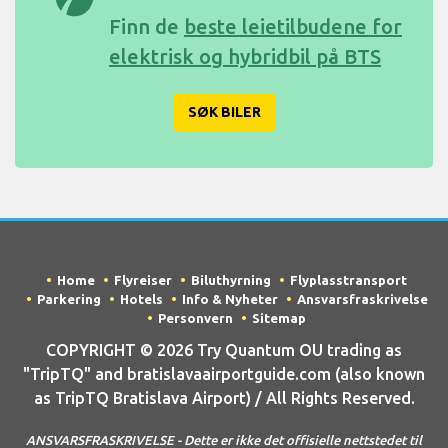
Finn de
beste leietilbudene for
elektrisk og hybridbil på BTS
SØK BILER
Home
Flyreiser
Biluthyrning
Flyplasstransport
Parkering
Hotels
Info & Nyheter
Ansvarsfraskrivelse
Personvern
Sitemap
COPYRIGHT © 2026 Try Quantum OU trading as
"TripTQ" and bratislavaairportguide.com (also known
as TripTQ Bratislava Airport) / All Rights Reserved.
ANSVARSFRASKRIVELSE - Dette er ikke det offisielle nettstedet til