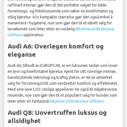
raffinert interiør, gjør den til det perfekte valget for både
forretnings- og fritidsreisende som søker en komfortabel og
stilig kjøretur. A3s kompakte størrelse gjør den også enkel å
manøvrere i bygatene, noe som gjør den til et ideelt valg for
besøkende som leter etter en uslåelig
Bilutleie på Bratislava
lufthavn
opplevelse.
Audi A6: Overlegen komfort og
eleganse
Audi A6, tilbudt av EUROPCAR, er en luksuriøs sedan som lover
en jevn og komfortabel kjøretur. Kjent for sitt romslige interiør,
banebrytende teknologi og kraftig ytelse, er A6 et utmerket
valg for forretningsfolk som verdsetter komfort og effektivitet.
Med sine lave CO2-utslipp appellerer A6 også til miljøbevisste
reisende, noe som gjør den til et populært valg for kunder som
leter etter en fantastisk
Bilutleie på Bratislava lufthavn
.
Audi Q8: Uovertruffen luksus og
allsidighet