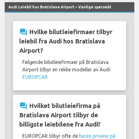
Audi Leiebil hos Bratislava Airport – Vanlige spørsmål
question_answer
Hvilke bilutleiefirmaer tilbyr
leiebil fra Audi hos Bratislava
Airport?
Følgende bilutleiefirmaer på Bratislava
Airport tilbyr en rekke modeller av Audi:
EUROPCAR
question_answer
Hvilket bilutleiefirma på
Bratislava Airport tilbyr de
billigste leiebilene fra Audi?
EUROPCAR tilbyr ofte de
beste prisene på