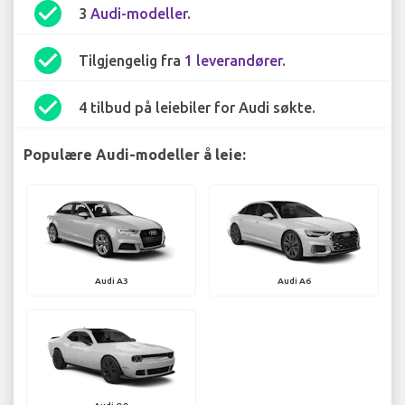
check_circle
3
Audi-modeller
.
check_circle
Tilgjengelig fra
1 leverandører
.
check_circle
4 tilbud på leiebiler for Audi søkte.
Populære Audi-modeller å leie:
Audi A3
Audi A6