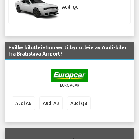
Audi Q8
Hvilke bilutleiefirmaer tilbyr utleie av Audi-biler
fra Bratislava Airport?
EUROPCAR
Audi A6
Audi A3
Audi Q8