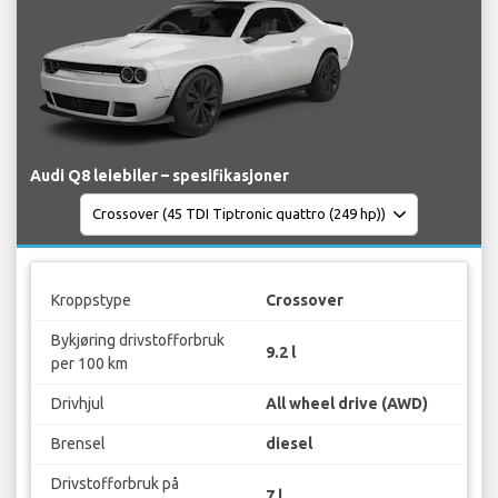
Audi Q8 leiebiler – spesifikasjoner
Kroppstype
Crossover
Bykjøring drivstofforbruk
9.2 l
per 100 km
Drivhjul
All wheel drive (AWD)
Brensel
diesel
Drivstofforbruk på
7 l