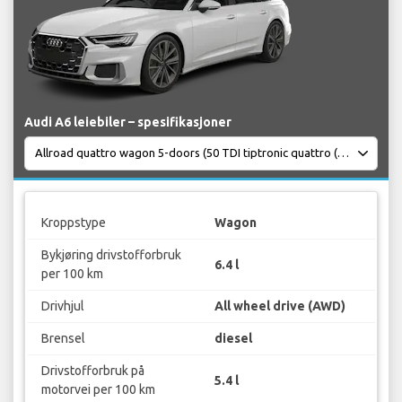
Audi A6 leiebiler – spesifikasjoner
Kroppstype
Wagon
Bykjøring drivstofforbruk
6.4 l
per 100 km
Drivhjul
All wheel drive (AWD)
Brensel
diesel
Drivstofforbruk på
5.4 l
motorvei per 100 km