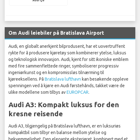
Audi Q8
Om Audi leiebiler på Bratislava Airport
Audi, en globalt anerkjent bilprodusent, har et uovertruffent
rykte for å produsere kjøretøy som kombinerer ytelse, luksus
og teknologisk innovasjon. Audi, kjent for sitt ikoniske emblem
med fire sammenflettede ringer, symboliserer progressiv
ingeniørkunst og en kompromissløs tilnærming til
kjøreeksellens. På
Bratislava lufthavn
kan besøkende oppleve
spenningen ved å kjøre en Audi førstehånds, takket være de
ulike modellene som tilbys av
EUROPCAR
.
Audi A3: Kompakt luksus for den
kresne reisende
Audi A3, tilgjengelig på Bratislava lufthavn, er en luksuriøs
kompaktbil som tilbyr en balanse mellom ytelse og
bekvemmelighet. Den elegante eksteriøret, kombinert med et