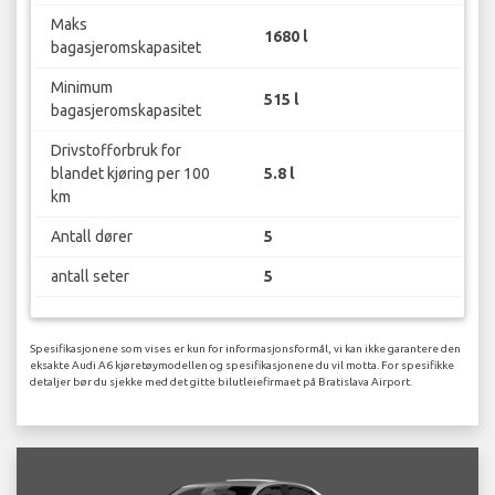
Maks
1680 l
bagasjeromskapasitet
Minimum
515 l
bagasjeromskapasitet
Drivstofforbruk for
blandet kjøring per 100
5.8 l
km
Antall dører
5
antall seter
5
Spesifikasjonene som vises er kun for informasjonsformål, vi kan ikke garantere den
eksakte Audi A6 kjøretøymodellen og spesifikasjonene du vil motta. For spesifikke
detaljer bør du sjekke med det gitte bilutleiefirmaet på Bratislava Airport.