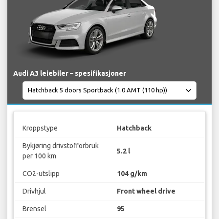
Audi A3 leiebiler – spesifikasjoner
Kroppstype
Hatchback
Bykjøring drivstofforbruk
5.2 l
per 100 km
CO2-utslipp
104 g/km
Drivhjul
Front wheel drive
Brensel
95