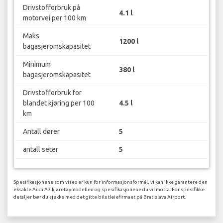
Drivstofforbruk på
4.1 l
motorvei per 100 km
Maks
1200 l
bagasjeromskapasitet
Minimum
380 l
bagasjeromskapasitet
Drivstofforbruk for
blandet kjøring per 100
4.5 l
km
Antall dører
5
antall seter
5
Spesifikasjonene som vises er kun for informasjonsformål, vi kan ikke garantere den
eksakte Audi A3 kjøretøymodellen og spesifikasjonene du vil motta. For spesifikke
detaljer bør du sjekke med det gitte bilutleiefirmaet på Bratislava Airport.