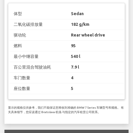
体型
Sedan
二氧化碳排放量
182 g/km
驱动轮
Rear wheel drive
燃料
95
最小中继容量
540 l
百公里混合驾驶油耗
7.9 l
车门数量
4
座位数量
5
显示的规格仅供参考，我们不能保证您将收到准确的 BMW 7 Series 车辆型号和规格。 有
关具体细节，您应该通过 Bratislava 机场 与指定的汽车租赁公司联系。