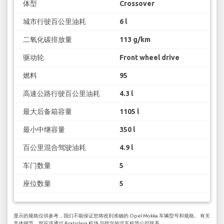
体型
Crossover
城市行驶百公里油耗
6 l
二氧化碳排放量
113 g/km
驱动轮
Front wheel drive
燃料
95
高速公路行驶百公里油耗
4.3 l
最大后备箱容量
1105 l
最小中继容量
350 l
百公里混合驾驶油耗
4.9 l
车门数量
5
座位数量
5
显示的规格仅供参考，我们不能保证您将收到准确的 Opel Mokka 车辆型号和规格。 有关
具体细节，您应该通过 Bratislava 机场 与指定的汽车租赁公司联系。