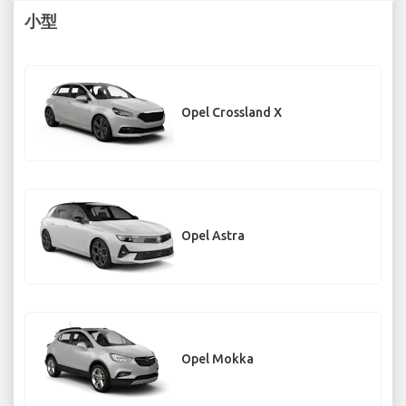
小型
Opel Crossland X
Opel Astra
Opel Mokka