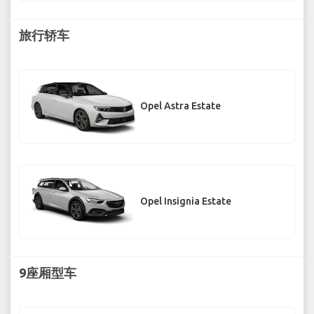
旅行轿车
Opel Astra Estate
Opel Insignia Estate
9座厢型车