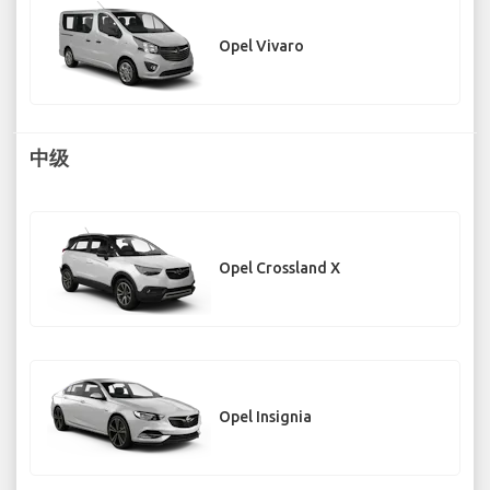
Opel Vivaro
中级
Opel Crossland X
Opel Insignia