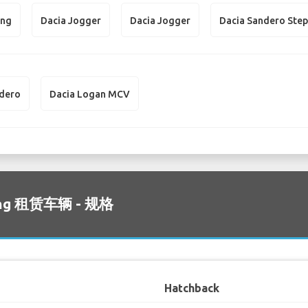
ing
Dacia Jogger
Dacia Jogger
Dacia Sandero Ste
ndero
Dacia Logan MCV
ring 租赁车辆 - 规格
Hatchback