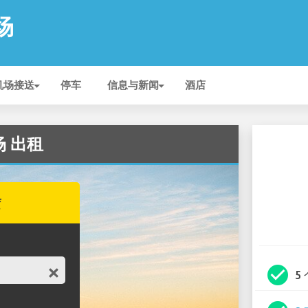
机场
机场接送
停车
信息与新闻
酒店
机场 出租
赁
check_circle
5