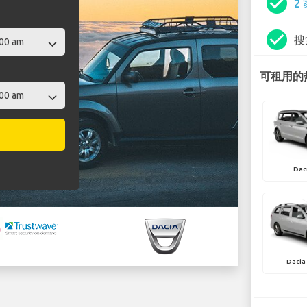
check_circle
2
check_circle
搜
可租用的热
Dac
Dacia