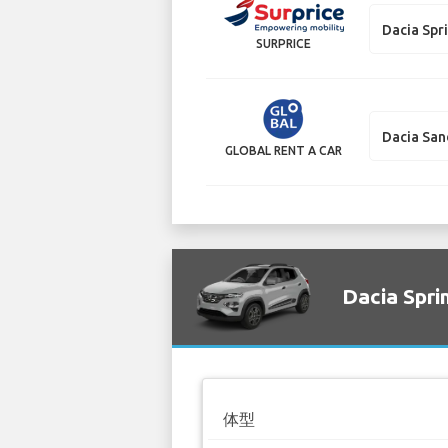
Dacia Spr
SURPRICE
Dacia Sa
GLOBAL RENT A CAR
Dacia Sp
体型