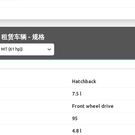
C2 租赁车辆 - 规格
Hatchback
7.5 l
Front wheel drive
95
4.8 l