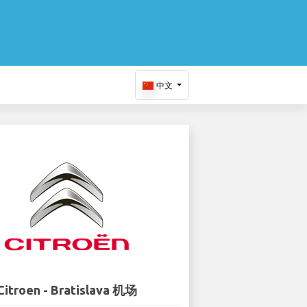
中文
Citroen - Bratislava 机场