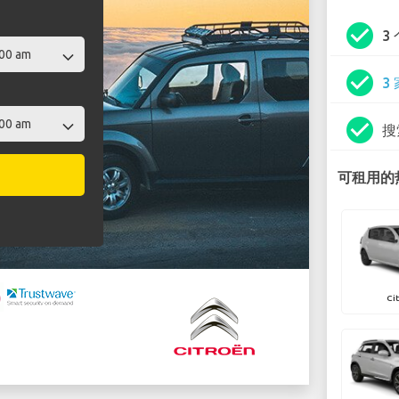
check_circle
3
check_circle
3
check_circle
搜
可租用的热
Ci