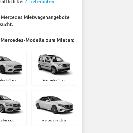
hältlich bei
7 Lieferanten
.
 Mercedes Mietwagenangebote
sucht.
 Mercedes-Modelle zum Mieten:
des A Class
Mercedes Citan
cedes CLA
Mercedes E Class