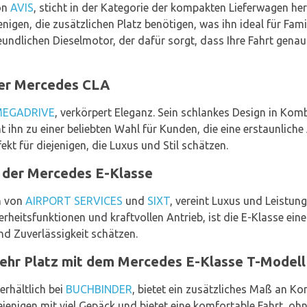
on
AVIS
, sticht in der Kategorie der kompakten Lieferwagen her
enigen, die zusätzlichen Platz benötigen, was ihn ideal für Fa
eundlichen Dieselmotor, der dafür sorgt, dass Ihre Fahrt gena
der Mercedes CLA
EGADRIVE
, verkörpert Eleganz. Sein schlankes Design in Kom
t ihn zu einer beliebten Wahl für Kunden, die eine erstaunlic
ekt für diejenigen, die Luxus und Stil schätzen.
 der Mercedes E-Klasse
n von
AIRPORT SERVICES
und
SIXT
, vereint Luxus und Leistun
erheitsfunktionen und kraftvollen Antrieb, ist die E-Klasse ei
d Zuverlässigkeit schätzen.
 mehr Platz mit dem Mercedes E-Klasse T-Modell
rhältlich bei
BUCHBINDER
, bietet ein zusätzliches Maß an Ko
ejenigen mit viel Gepäck und bietet eine komfortable Fahrt, ohn