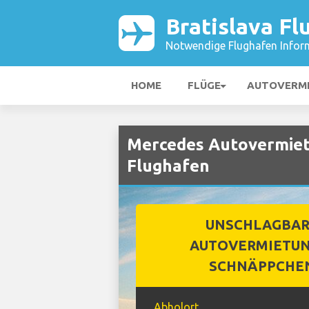
Bratislava Fl
Notwendige Flughafen Infor
HOME
FLÜGE
AUTOVERM
Mercedes Autovermietu
Flughafen
UNSCHLAGBA
AUTOVERMIETUN
SCHNÄPPCHE
Abholort