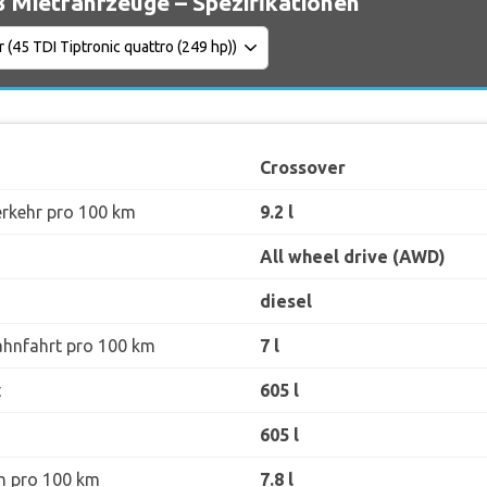
 Mietfahrzeuge – Spezifikationen
Crossover
erkehr pro 100 km
9.2 l
All wheel drive (AWD)
diesel
ahnfahrt pro 100 km
7 l
t
605 l
605 l
h pro 100 km
7.8 l