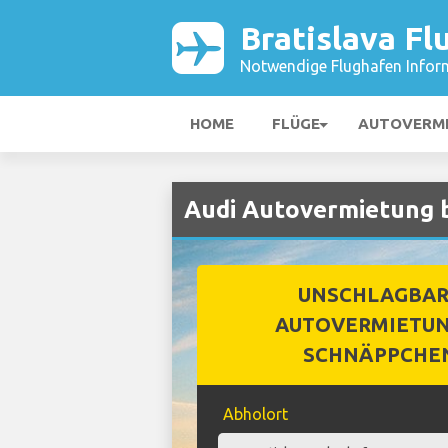
Bratislava Fl
Notwendige Flughafen Infor
HOME
FLÜGE
AUTOVERM
Audi Autovermietung b
UNSCHLAGBA
AUTOVERMIETUN
SCHNÄPPCHE
Abholort